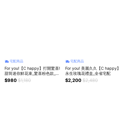
宅配商品
宅配商品
For you!【C happy】打開驚喜!
For you! 美麗久久【C happy】
甜筒迷你鮮花束_驚喜粉色款_全
永生玫瑰花禮盒_全省宅配
省低溫宅配
$980
$1,180
$2,200
$2,480