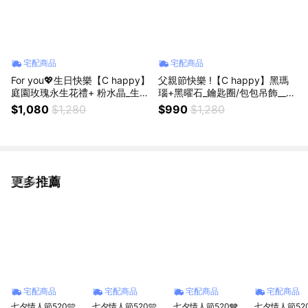
宅配商品
宅配商品
For you💖生日快樂【C happy】
父親節快樂 !【C happy】黑瑪
庭園玫瑰永生花禮+ 粉水晶_生日
瑙+黑曜石_鑰匙圈/包包吊飾__外
禮物
出保平安
$1,080
$1,280
$990
$1,280
更多推薦
看更多
宅配商品
宅配商品
宅配商品
宅配商品
七夕情人節520🩵
七夕情人節520🩵
七夕情人節520🩶
七夕情人節520