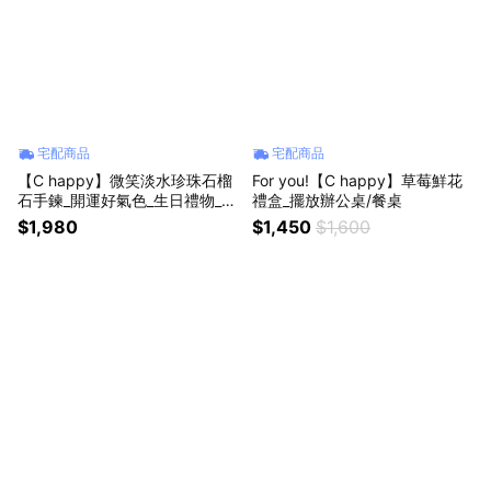
宅配商品
宅配商品
【C happy】微笑淡水珍珠石榴
For you!【C happy】草莓鮮花
石手鍊_開運好氣色_生日禮物__
禮盒_擺放辦公桌/餐桌
新年禮物_情人節禮物
$1,980
$1,450
$1,600