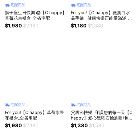
宅配商品
宅配商品
獅子座生日快樂 🎂【C happy】
For you!【C happy】微笑白水
草莓花束禮盒_全省宅配
晶手鍊__健康快樂正能量滿滿_生
日禮物_情人節禮物_祝福禮
$1,980
$2,180
$1,180
$1,380
宅配商品
宅配商品
For you!【C happy】草莓水果
父親節快樂! 守護您的每一天【C
花禮盒_全省宅配
happy】愛心黑曜石鑰匙圈/包包
吊飾+原礦水晶組合
$1,980
$2,180
$1,380
$1,580