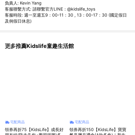
負責人: Kevin Yang
客服聯繫方式: 請聯繫官方LINE：@kidslife_toys
客服時段: 週一至週五9：00-11：30 , 13：00-17：30 (國定假日
及例假日休息)
更多推薦Kidslife童趣生活館
看更多
宅配商品
宅配商品
領券再折75【KidsLife】成長好
領券再折150【KidsLife】寶寶
朋友組(防走失包+學習拼圖)多款
餐具彌月禮盒(A款多色)｜新生兒