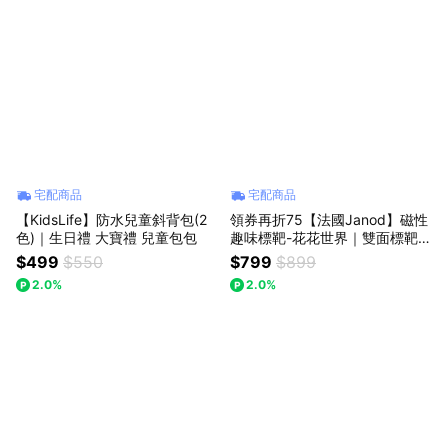
宅配商品
宅配商品
【KidsLife】防水兒童斜背包(2
領券再折75【法國Janod】磁性
色)｜生日禮 大寶禮 兒童包包
趣味標靶-花花世界｜雙面標靶
兒童飛鏢 派對遊戲 生日禮
$499
$550
$799
$899
2.0%
2.0%