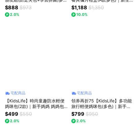
｜大寶禮 見面禮 彌月禮 成長禮
禮 滿月禮 彌月禮 嬰兒禮盒 周歲
$888
$973
$1,188
$1,350
小童背包 兒童拼圖
禮 贈提袋
2.0%
10.0%
宅配商品
宅配商品
【KidsLife】時尚童趣防水輕便
領券再折75【KidsLife】多功能
媽咪包(2款)｜新手媽媽 媽媽包
旅行輕便媽咪包(多色)｜新手媽
彌月回禮 育兒包
媽 媽媽包 彌月回禮 育兒包 新手
$499
$550
$799
$950
爸爸
2.0%
2.0%