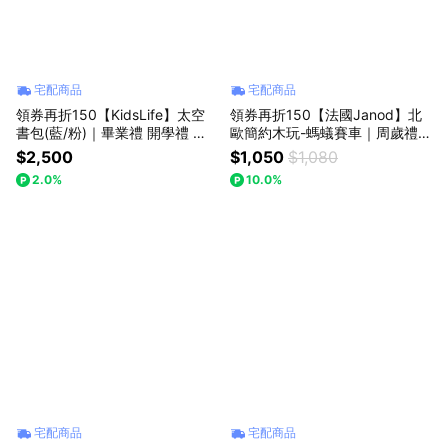
宅配商品
宅配商品
領券再折150【KidsLife】太空
領券再折150【法國Janod】北
書包(藍/粉)｜畢業禮 開學禮 新
歐簡約木玩-螞蟻賽車｜周歲禮
生禮 入學禮 護脊 輕量 防潑水
收涎禮
$2,500
$1,050
$1,080
2.0%
10.0%
宅配商品
宅配商品