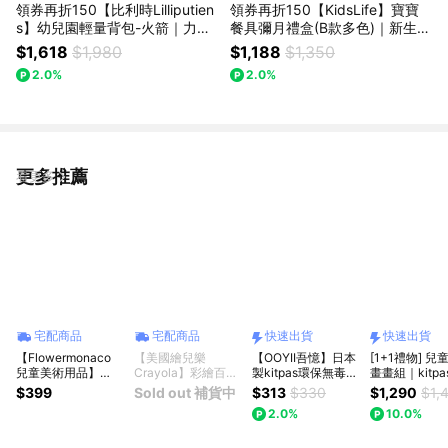
領券再折150【比利時Lilliputien
領券再折150【KidsLife】寶寶
s】幼兒園輕量背包-火箭｜力力
餐具彌月禮盒(B款多色)｜新生兒
布丁 大寶禮 幼兒入園禮 幼兒園
禮 滿月禮 嬰兒禮盒 周歲禮 贈提
$1,618
$1,980
$1,188
$1,350
書包
袋
2.0%
2.0%
更多推薦
看更多
宅配商品
宅配商品
快速出貨
快速出貨
【Flowermonaco
【美國繪兒樂
【OOYII吾憶】日本
[1+1禮物] 兒
兒童美術用品】
Crayola】彩繪百變
製kitpas環保無毒浴
畫畫組｜kitp
Flowermonaco 驚
毛小孩超豪華派對組
室小魚水洗蠟筆-三
水洗米蠟筆熱
$399
Sold out 補貨中
$313
$330
$1,290
$1,
喜摺疊畫
｜兒童禮物首選｜彩
支組/十支組｜週歲
組（粗粗＋旋
2.0%
10.0%
繪 浴缸噴水洗澡 再
禮、生日禮物、聖誕
筆）｜生日禮
彩繪 多次遊戲
禮物、兒童節禮物｜
誕禮物、兒童
【快速出貨】
｜【快速出貨