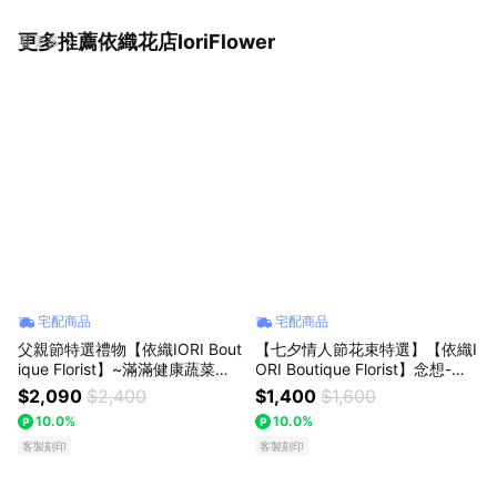
更多推薦依織花店IoriFlower
看更多
宅配商品
宅配商品
父親節特選禮物【依織IORI Bout
【七夕情人節花束特選】【依織I
ique Florist】~滿滿健康蔬菜花
ORI Boutique Florist】念想-圓
束
形永生花透明玻璃罩LED燈 日本
$2,090
$2,400
$1,400
$1,600
永生花 生日花禮 情人節花束 花
10.0%
10.0%
禮 居家裝飾 辦公室裝飾 全台配
客製刻印
送
客製刻印