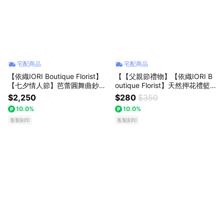
宅配商品
宅配商品
【依織IORI Boutique Florist】
【【父親節禮物】【依織IORI B
【七夕情人節】芭蕾圓舞曲鈔票
outique Florist】天然押花禮籃
花束 告白 情人節 周年紀念 生日
(手機支架/卡夾/名片夾/浮游花
$2,250
$280
$350
全台配送 (內含真鈔)如需客製設
筆) 天空藍 教師節特選 商務送禮
10.0%
10.0%
計請聯繫我們
客製刻印
客製刻印