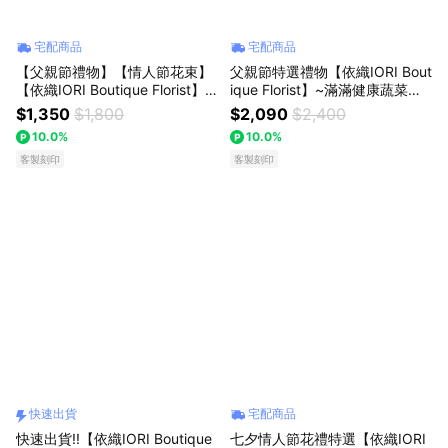
宅配商品
宅配商品
【父親節禮物】【情人節花束】
父親節特選禮物【依織IORI Bout
【依織IORI Boutique Florist】
ique Florist】~滿滿健康蔬菜花
【繡球花束】~~花漾微風繡球桔
束
$1,350
$1,800
$2,090
$2,400
梗花束
10.0%
10.0%
客製刻印
客製刻印
快速出貨
宅配商品
快速出貨!!【依織IORI Boutique
七夕情人節花禮特選【依織IORI