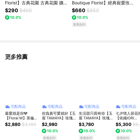
Florist】古典花園 古典花園 擴香
Boutique Florist】經典寵愛玫瑰
石永生花禮 +香薰精油禮盒!!居
永生花束 告白 情人節 周年紀念
$290
$400
$660
$850
家擺設 香氛花禮 生日花禮 情人
生日 熱銷款 全台配送!!!
10.0%
10.0%
節 全台配送
客製刻印
更多推薦
看更多
宅配商品
宅配商品
宅配商品
宅配商品
最愛就是你🩶
你負責可愛就好【玉
生活甜只因有你【玉
七夕情人節花
【Floral M】英倫公
屋 TAMAYA】玫瑰
屋 TAMAYA】玫瑰
【依織IORI
爵玫瑰鮮花花束 獅
花束｜星詠ｘ茜夢
花束｜淡雪恋ｘ星詠
Boutique Flor
$2,880
$3,180
$2,980
$3,780
$5,300
$6
子座生日禮物 情人
(18朵) 代印卡片 情
(18朵) 代印卡片 情
永遠的愛與承諾
10.0%
10.0%
10.0%
節花束
人專屬花束 情人節
人專屬花束 情人節
久玫瑰鮮花花束
快樂 情人節花禮 情
快樂 情人節花禮 情
朵玫瑰 全台配
客製刻印
客製刻印
客製刻印