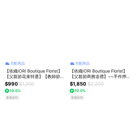
宅配商品
宅配商品
【依織IORI Boutique Florist】
【依織IORI Boutique Florist】
【父親節花束特選】【教師節花
【父親節商務送禮】~~手作押花
束特選】迷你康乃馨桔梗花束全
花瓣按壓瓶~禮物
$990
$1,200
$1,850
$2,200
台配送
10.0%
10.0%
客製刻印
客製刻印