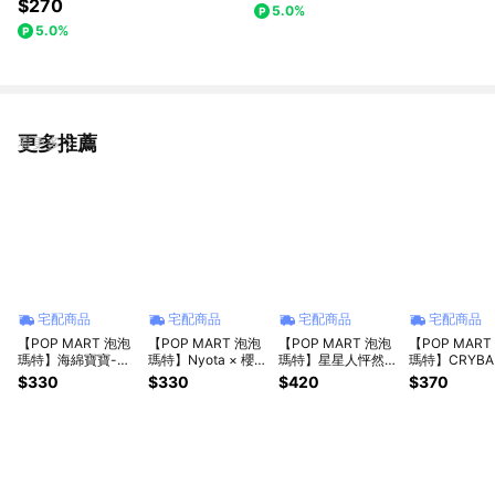
$270
5.0%
5.0%
更多推薦
看更多
宅配商品
宅配商品
宅配商品
宅配商品
【POP MART 泡泡
【POP MART 泡泡
【POP MART 泡泡
【POP MART
瑪特】海綿寶寶-比
瑪特】Nyota × 櫻桃
瑪特】星星人怦然星
瑪特】CRYBA
奇堡的居民們-搞怪
小丸子聯名系列盲盒
動系列-毛絨掛件盲
流成海系列-
$330
$330
$420
$370
毛絨第二彈盲盒(1
(1入)
盒(1入)
絨掛件盲盒(1入
入)