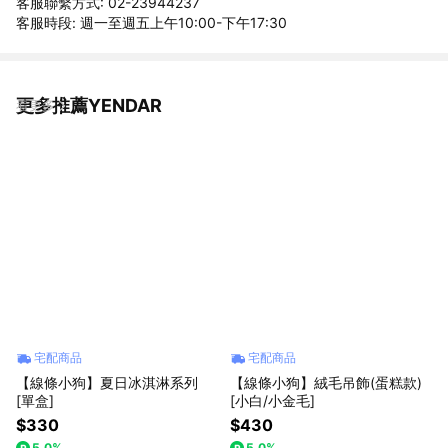
客服聯繫方式: 02-23944237
客服時段: 週一至週五上午10:00-下午17:30
更多推薦YENDAR
看更多
宅配商品
宅配商品
【線條小狗】夏日冰淇淋系列
【線條小狗】絨毛吊飾(蛋糕款)
[單盒]
[小白/小金毛]
$330
$430
5.0%
5.0%