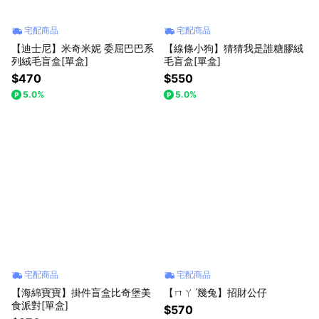
宅配商品
宅配商品
【迪士尼】米奇米妮 委屈巴巴系
【線條小狗】猜猜我是誰糖膠絨
列絨毛盲盒[單盒]
毛盲盒[單盒]
$470
$550
5.0%
5.0%
宅配商品
宅配商品
【海綿寶寶】掛件盲盒比奇堡美
【ㄇㄚˊ幾兔】招財公仔
食派對[單盒]
$570