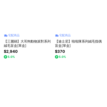
宅配商品
宅配商品
【三麗鷗】大耳狗動物派對系列
【迪士尼】啦啦隊系列絨毛指偶
絨毛盲盒[單盒]
盲盒[單盒]
$2,940
$370
5.0%
5.0%