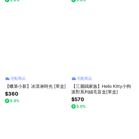
宅配商品
宅配商品
【蠟筆小新】冰淇淋時光 [單盒]
【三麗鷗家族】Hello Kitty小狗
派對系列絨毛盲盒[單盒]
$360
$570
5.0%
5.0%