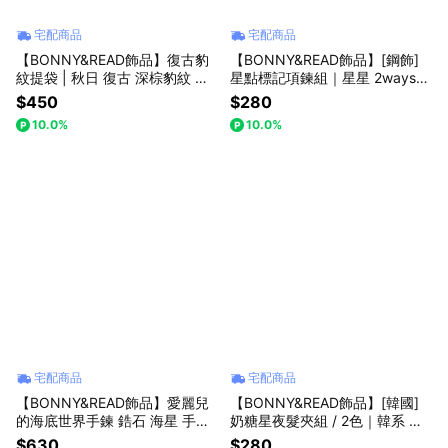
宅配商品
宅配商品
【BONNY&READ飾品】復古豹
【BONNY&READ飾品】[鋼飾]
紋提袋 | 秋日 復古 深棕豹紋 送
星點標記項鍊組｜星星 2ways
禮 購物袋 提袋
項鍊組 雙層項鍊 女生飾品 夏日
$450
$280
穿搭 抗汗 禮物推薦
10.0%
10.0%
宅配商品
宅配商品
【BONNY&READ飾品】愛麗兒
【BONNY&READ飾品】[韓國]
的海底世界手鍊 鋯石 海星 手鍊
奶糖星夜髮夾組 / 2色｜韓系 潮
手環
流髮飾 鴨嘴夾 兩件組 熱銷 禮物
$630
$280