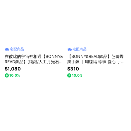
宅配商品
宅配商品
在彼此的宇宙裡相遇【BONNY&
【BONNY&READ飾品】芭蕾蝶
READ飾品】[純銀/人工月光石]
舞手鍊 ｜蝴蝶結 珍珠 愛心 手鍊
逆光星球項鍊 | S925 純銀 低敏
日常 約會 可調節手鍊 女生飾品
$1,080
$310
項鍊 情人節禮物 專屬包裝
禮物推薦
10.0%
10.0%