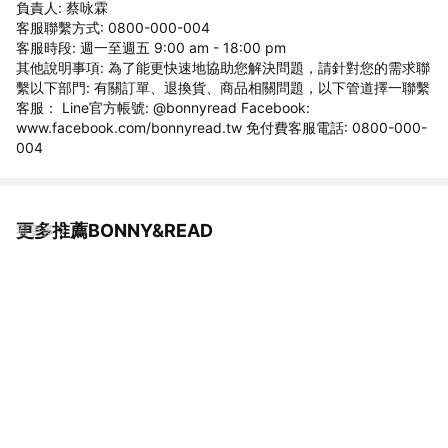
負責人: 蔡咏霖
客服聯繫方式: 0800-000-004
客服時段: 週一至週五 9:00 am - 18:00 pm
其他說明事項: 為了能更快速地協助您解決問題，請針對您的需求聯
繫以下部門: 有關訂單、退換貨、商品相關問題，以下管道擇一聯繫
客服： Line官方帳號: @bonnyread Facebook:
www.facebook.com/bonnyread.tw 免付費客服電話: 0800-000-
004
更多推薦BONNY&READ
看更多