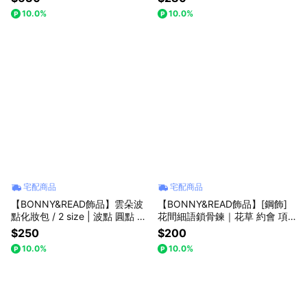
推薦
10.0%
10.0%
宅配商品
宅配商品
【BONNY&READ飾品】雲朵波
【BONNY&READ飾品】[鋼飾]
點化妝包 / 2 size | 波點 圓點 收
花間細語鎖骨鍊｜花草 約會 項
納包 隨身收納 生活小物
鍊 女生飾品 夏日穿搭 抗汗 禮物
$250
$200
推薦
10.0%
10.0%