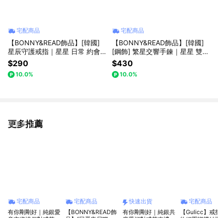
宅配商品
宅配商品
【BONNY&READ飾品】[韓國]
【BONNY&READ飾品】[韓國]
星辰守護戒指｜星星 日常 約會
[鋼飾] 繁星交響手鍊｜星星 雙層
開口戒 可調節 禮物推薦 女生飾
手鍊 日常 約會 可調節手鍊 女生
$290
$430
品 韓系
飾品 夏日 抗汗
10.0%
10.0%
更多推薦
看更多
宅配商品
宅配商品
快速出貨
宅配商品
有你剛剛好｜純銀愛
【BONNY&READ飾
有你剛剛好｜純銀共
【Gulicc】戒