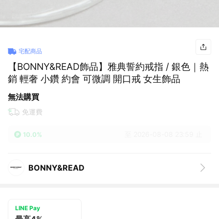
宅配商品
【BONNY&READ飾品】雅典誓約戒指 / 銀色｜熱
銷 輕奢 小鑽 約會 可微調 開口戒 女生飾品
無法購買
免運費
至 2026-08-08 23:59 止
10.0%
BONNY&READ
LINE Pay