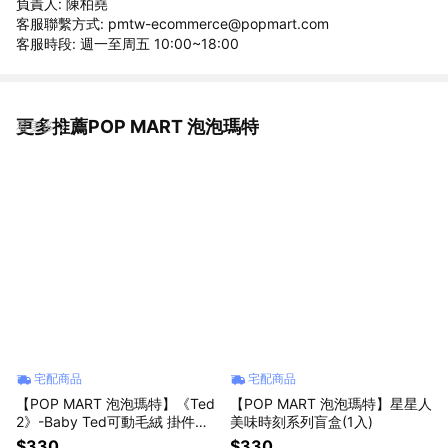
負責人: 陳柏堯
客服聯繫方式: pmtw-ecommerce@popmart.com
客服時段: 週一至周五 10:00~18:00
更多推薦POP MART 泡泡瑪特
看更多
宅配商品
宅配商品
【POP MART 泡泡瑪特】《Ted
【POP MART 泡泡瑪特】星星人
2》-Baby Ted可動毛絨 掛件盲
美味時刻系列盲盒(1入)
盒(1入)
$330
$330