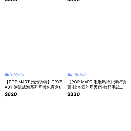
宅配商品
宅配商品
【POP MART 泡泡瑪特】CRYB
【POP MART 泡泡瑪特】海綿寶
ABY 淚流成海系列耳機包盲盒(1
寶-比奇堡的居民們-搞怪毛絨第
入)
二彈盲盒(1入)
$620
$330