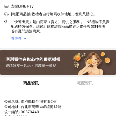
支援LINE Pay
[宅配商品]由收禮者自行填寫收件地址，便利又貼心。
「快速出貨」是由商家（賣方）提供之服務，LINE禮物不負責
配送時效保證。請於訂購前詳閱商品描述之條件與限制說明，
若有疑問請洽商家。
看更多
商品資訊
宅配資訊
公司名稱: 泡泡瑪特台˙灣有限公司
公司地址: 台北市萬華區峨嵋街14號
統一編號: 90379449