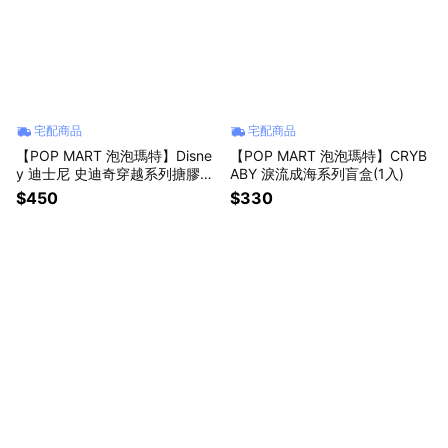
宅配商品
宅配商品
【POP MART 泡泡瑪特】Disne
【POP MART 泡泡瑪特】CRYB
y 迪士尼 史迪奇穿越系列搪膠毛
ABY 淚流成海系列盲盒(1入)
絨掛件(1入)
$450
$330