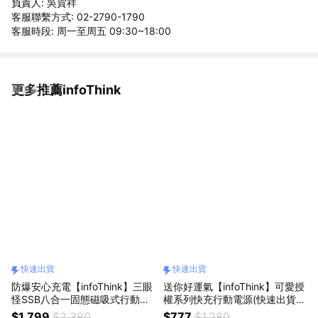
負責人: 吳賀祥
客服聯繫方式: 02-2790-1790
客服時段: 周一至周五 09:30~18:00
更多推薦infoThink
看更多
快速出貨
快速出貨
防爆安心充電【infoThink】三眼
送你好運氣【infoThink】可愛授
怪SSB八合一固態磁吸式行動電
權系列快充行動電源(快速出貨)B
源(快速出貨)
SMI/wh標示可上飛機
$1,799
$2,380
$777
$1,280