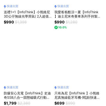
快速出貨
快速出貨
送禮1+1【InfoThink】小熊維尼
我愛爸爸酷涼一夏【InfoThink
3D公仔無線光學滑鼠( 2入超值
】迪士尼米奇賽車系列手持製冷
組，好友分享包)快速出貨
風扇(BSMI/wh可上飛機)快速出
$990
$1,398
$990
$1,280
貨
10.0%
快速出貨
快速出貨
防爆安心充電【infoThink】史迪
只有為尼【InfoThink 】小熊維
奇SSB八合一固態磁吸式行動電
尼真無線藍牙耳機-閱讀(快速出
源(快速出貨)
貨)
$1,799
$2,380
$699
$990