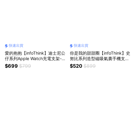
快速出貨
快速出貨
愛的抱抱【infoThink】迪士尼公
你是我的甜甜圈【infoThink】史
仔系列Apple Watch充電支架-抱
努比系列造型磁吸氣囊手機支架
抱龍(快速出貨)
(巧克力)(快速出貨)
$699
$799
$520
$899