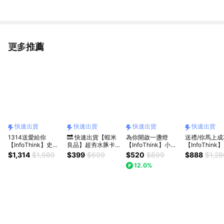
更多推薦
看更多
快速出貨
快速出貨
快速出貨
快速出貨
1314送愛給你
🔜 快速出貨【蝦米
為你開啟一盞燈
送禮/你馬上成
【InfoThink】史努
良品】超夯水豚卡皮
【InfoThink】小熊
【InfoThink
比真心造型拍拍燈
巴拉夜燈 水瓶座/射
維尼公仔造型街燈
比牛仔拍拍燈(
$1,314
$1,980
$399
$699
$520
$899
$888
$1,28
+史努比飛行手持製
手座 禮物 小台燈 拍
(閱讀)(快速出貨)
出貨)
12.0%
冷風扇各一(快速出
拍燈 生日禮物 聖誕
貨)
節交換禮物首選 療
癒小物 畢業季禮物