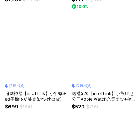
10.0%
快速出貨
快速出貨
追劇神器【infoThink】小牡蠣iP
送禮520【infoThink】小熊維尼
ad手機多功能支架(快速出貨)
公仔Apple Watch充電支架+存
錢筒(聖誕版)（快速出貨）
$699
$990
$520
$799