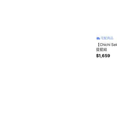
宅配商品
【Chichi
提籃組
$1,659