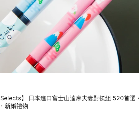
hi Selects】 日本進口富士山達摩夫妻對筷組 520首
・新婚禮物