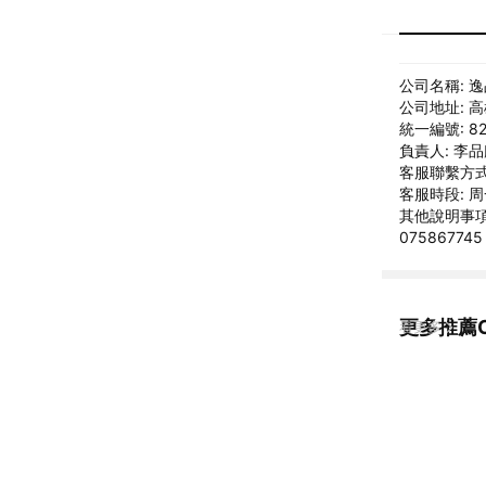
公司名稱: 
公司地址: 
統一編號: 82
負責人: 李
客服聯繫方式:
客服時段: 周一
其他說明事項: L
075867745
更多推薦C
看更多