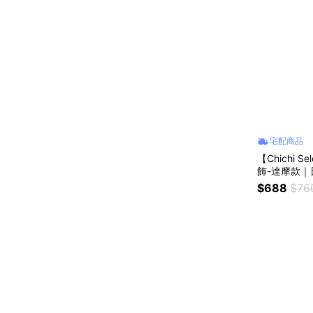
宅配商品
【Chichi
飾-達摩款｜日常
推薦
$688
$76