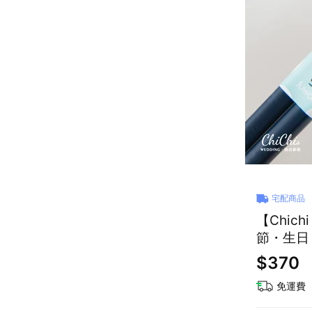
宅配商品
【Chic
節・生日
$370
免運費