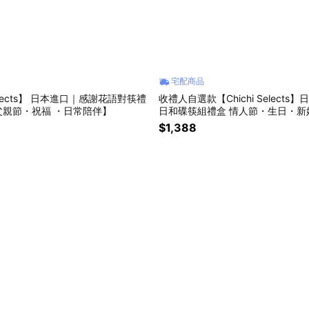
宅配商品
 Selects】 日本進口｜感謝花語對筷禮
收禮人自選款【Chichi Selects
爸【父親節・祝福 ・日常陪伴】
日和碟筷組禮盒 情人節・生日
$1,388