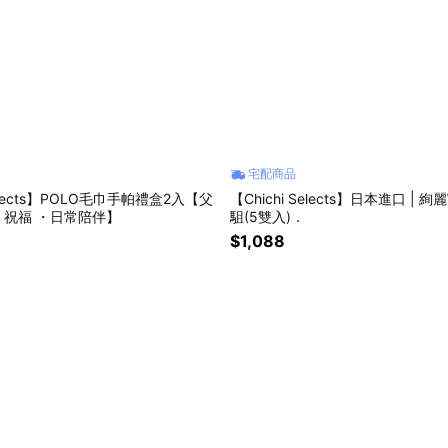
宅配商品
Selects】POLO毛巾手帕禮盒2入【父
【Chichi Selects】日本進口 |
親節・生日・祝福 ・日常陪伴】
駔(5雙入)．
$1,088