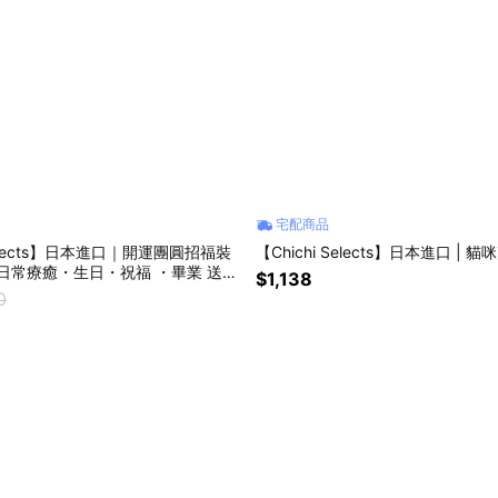
宅配商品
 Selects】日本進口｜開運團圓招福裝
【Chichi Selects】日本進口 |
療癒・生日・祝福 ・畢業 送禮
$1,138
0