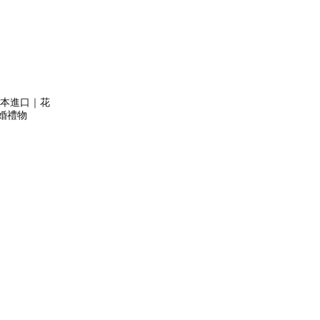
】日本進口｜花
・新婚禮物