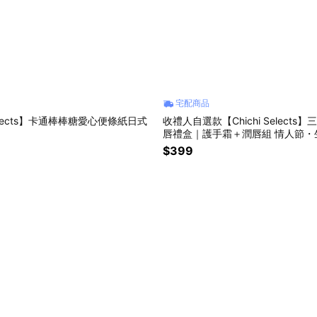
宅配商品
 Selects】卡通棒棒糖愛心便條紙日式
收禮人自選款【Chichi Selects
唇禮盒｜護手霜＋潤唇組 情人節・
物
$399