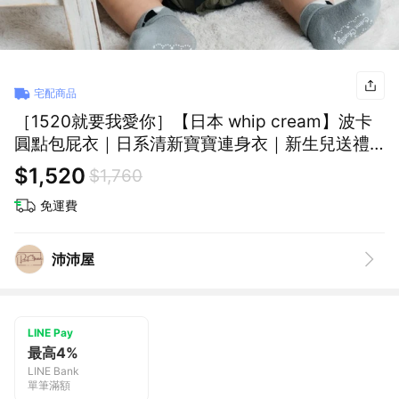
宅配商品
［1520就要我愛你］【日本 whip cream】波卡
圓點包屁衣｜日系清新寶寶連身衣｜新生兒送禮
推薦、彌月禮、滿月禮、寶寶爬服、夏季包屁
$1,520
$1,760
衣、嬰兒連身衣
免運費
沛沛屋
LINE Pay
最高4%
LINE Bank
單筆滿額