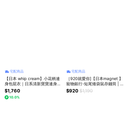
職人手作食器、炸物盤、質感餐
生兒禮物、兒童禮物、可愛必
具
買、彌月禮
宅配商品
宅配商品
【日本 whip cream】小花柄連
［920就愛你]【日本magnet 】
身包屁衣｜日系清新寶寶連身衣
寵物銀行-短尾矮袋鼠存錢筒 | 仿
｜新生兒送禮推薦、彌月禮、滿
真動物存錢筒｜可愛動物擺飾、
$1,760
$920
$1,190
月禮、寶寶爬服、夏季包屁衣、
居家療癒小物、情人節禮物、生
10.0%
嬰兒連身衣
日禮物、交換禮物、女生療癒禮
物