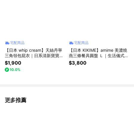
宅配商品
宅配商品
【日本 whip cream】天絲丹寧
【日本 KIKIME】amime 美濃燒
三角領包屁衣｜日系清新寶寶連
燕三條餐具圓盤 Ｌ｜生活儀式感
身衣｜新生兒送禮推薦、彌月
｜生日禮物、母親節禮物、日本
$1,900
$3,800
禮、滿月禮、寶寶爬服、夏季包
職人手作食器、炸物盤、質感餐
10.0%
屁衣、嬰兒連身衣
具
更多推薦
看更多