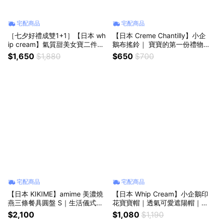
宅配商品
宅配商品
［七夕好禮成雙1+1］【日本 wh
【日本 Creme Chantilly】小企
ip cream】氣質甜美女寶二件組
鵝布搖鈴｜ 寶寶的第一份禮物
圍兜＋髮帶｜ 寶寶的第一份禮物
｜ 新生兒禮物、滿月禮、彌月
$1,650
$1,880
$650
$700
｜ 新生兒禮物、滿月禮、彌月
禮、生日禮、週歲禮
禮、生日禮、週歲禮、口水巾、
寶寶圍兜
宅配商品
宅配商品
【日本 KIKIME】amime 美濃燒
【日本 Whip Cream】小企鵝印
燕三條餐具圓盤 S｜生活儀式感
花寶寶帽｜透氣可愛遮陽帽｜寶
｜生日禮物、母親節禮物、日本
寶送禮推薦、日系品牌童帽、新
$2,100
$1,080
$1,190