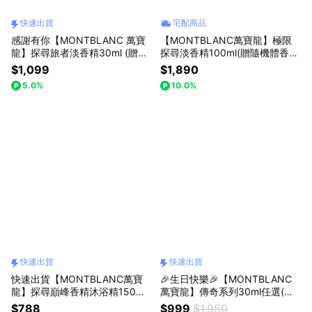
快速出貨
宅配商品
感謝有你【MONTBLANC 萬寶
【MONTBLANC萬寶龍】極限
龍】探尋旅者淡香精30ml (贈隨
探尋淡香精100ml(贈隨機體香膏
機小香乙瓶)快速出貨
75g+小香乙瓶.附紙袋)
$1,099
$1,890
5.0%
10.0%
快速出貨
快速出貨
快速出貨【MONTBLANC萬寶
🎉生日快樂🎉【MONTBLANC
龍】探尋巔峰香精沐浴精150ml
萬寶龍】傳奇系列30ml任選(贈
+傳奇鋒芒香精迷你瓶4.5ml
隨機沐浴精100ml)可$399加購
$788
$999
$1,950