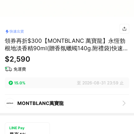
快速出貨
領券再折$300【MONTBLANC 萬寶龍】永恆勃
根地淡香精90ml(贈香氛蠟蠋140g.附禮袋)快速出
貨
$2,590
免運費
至 2026-08-31 23:59 止
15.0%
MONTBLANC萬寶龍
LINE Pay