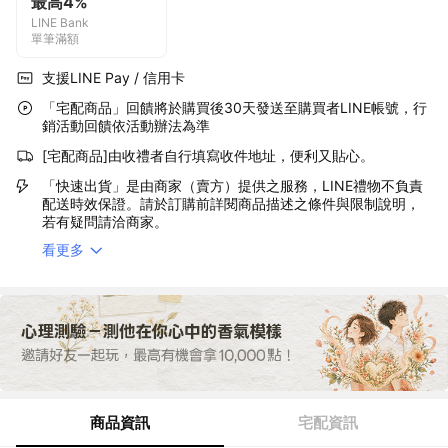
最高4%
LINE Bank
單筆滿額
支援LINE Pay / 信用卡
「宅配商品」回饋將於購買後30天發送至購買者LINE帳號，行
銷活動回饋依活動辦法為準
[宅配商品]由收禮者自行填寫收件地址，便利又貼心。
「快速出貨」是由商家（賣方）提供之服務，LINE禮物不負責
配送時效保證。請於訂購前詳閱商品描述之條件與限制說明，
若有疑問請洽商家。
看更多
商品資訊
宅配資訊