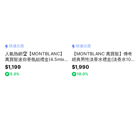
快速出貨
快速出貨
人氣熱銷🏆【MONTBLANC】
【MONTBLANC 萬寶龍】傳奇
萬寶龍迷你香氛組禮盒(4.5mlx5
經典男性淡香水禮盒(淡香水100
-傳奇/白朗峰淡香水/紳藍/探尋
ml+7.5mlx2+沐浴精100ml.附紙
$1,199
$1,990
旅者淡香精/探尋巔峰香精.附紙
袋)快速出貨
5.0%
10.0%
袋)快速出貨