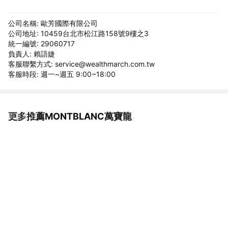
公司名稱: 歐芳國際有限公司
公司地址: 10459台北市松江路158號9樓之3
統一編號: 29060717
負責人: 賴語婕
客服聯繫方式: service@wealthmarch.com.tw
客服時段: 週一~週五 9:00~18:00
更多推薦MONTBLANC萬寶龍
看更多