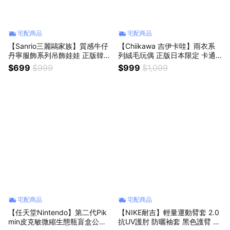
宅配商品
宅配商品
【Sanrio三麗鷗家族】質感牛仔
【Chiikawa 吉伊卡哇】雨衣系
丹寧服飾系列吊飾娃娃 正版韓國
列絨毛玩偶 正版日本限定 卡通
限定款 大耳狗巧克貓凱蒂貓hello
抱枕靠枕 情侶情人節交換禮物
$699
$999
$999
$1,099
kitty布丁狗美樂蒂酷洛米人魚漢
超軟Q抱枕 絨毛玩具 兒童娃娃
頓帕恰狗 包包絨毛公仔手辦鑰匙
告白禮物 女友送禮 水秤座生日
圈 同學禮物 紀念禮物 畢業禮物
禮物 214交換禮物 居家擺飾 收
藏推薦
宅配商品
宅配商品
【任天堂Nintendo】第二代Pik
【NIKE耐吉】輕量運動臂套 2.0
min皮克敏微縮生態瓶盲盒公仔
抗UV護肘 防曬袖套 黑色護臂 籃