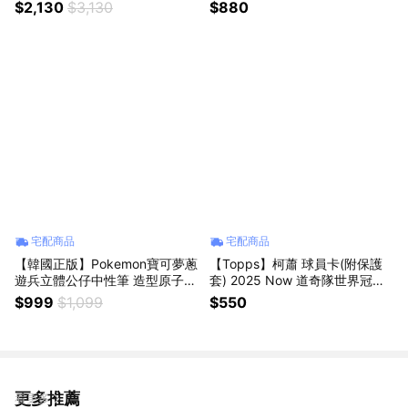
日本官方正版授權 辦公室擺件
球棒球羽球釣魚慢跑夜跑單車重
$2,130
$3,130
$880
桌上擺設 療癒小物 同事禮物 情
訓健身適用(N1004268042) 男
人節告白禮物 女生送禮 生日禮
友禮物 老公禮物
物 520禮物 情侶交換禮物
宅配商品
宅配商品
【韓國正版】Pokemon寶可夢蔥
【Topps】柯蕭 球員卡(附保護
遊兵立體公仔中性筆 造型原子筆
套) 2025 Now 道奇隊世界冠軍
辦公室療癒小物 實用創意文具
CLAYTON KERSHAW #WS-13
$999
$1,099
$550
桌上筆架 劍盾人氣角色周邊商品
MLB棒球 書僮 賽揚獎王牌投手
大蔥鴨進化 男女朋友交換禮物
收藏紀念品 運動用品周邊 星座
生日禮物 辦公室小物 拔蔥寫字
禮物
畢業送禮
更多推薦
看更多