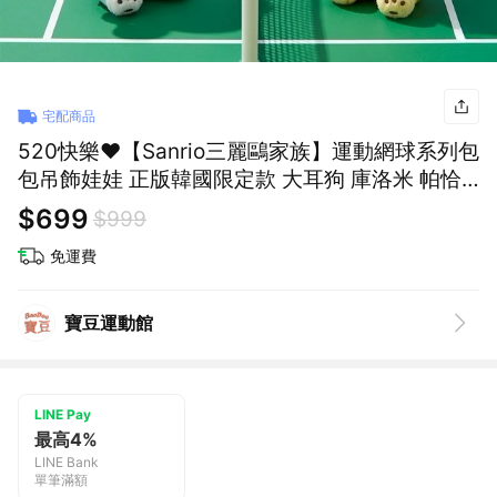
宅配商品
520快樂❤️【Sanrio三麗鷗家族】運動網球系列包
包吊飾娃娃 正版韓國限定款 大耳狗 庫洛米 帕恰
狗 凱蒂貓hello kitty 布丁狗 戀人禮物 曖昧禮物
$699
$999
定情禮物 紀念禮物 小孩禮物
免運費
寶豆運動館
LINE Pay
最高4%
LINE Bank
單筆滿額