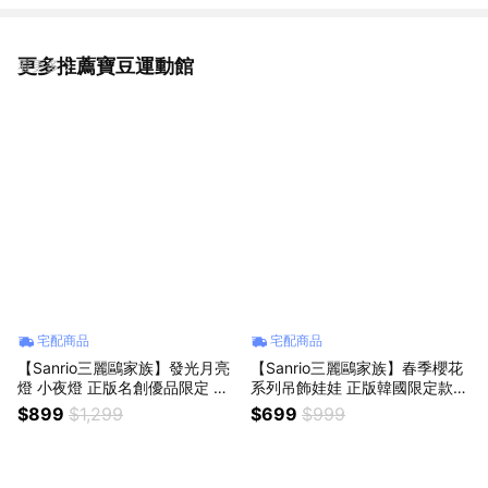
更多推薦寶豆運動館
看更多
宅配商品
宅配商品
【Sanrio三麗鷗家族】發光月亮
【Sanrio三麗鷗家族】春季櫻花
燈 小夜燈 正版名創優品限定 大
系列吊飾娃娃 正版韓國限定款
耳狗 庫洛米 帕洽狗 造型擺件 兒
大耳狗 人魚漢頓 帕洽狗 酷洛米
$899
$1,299
$699
$999
童節禮物 小孩禮物 入厝禮物 床
凱蒂貓hello kitty 美樂蒂 布丁狗
頭燈櫃擺飾 桌子裝飾 男女友送
包包吊飾背包掛飾公仔鑰匙圈女
禮 交換禮物 生日禮物 可愛禮物
生朋友送禮情侶交換禮物女友生
日