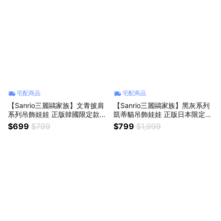
宅配商品
宅配商品
【Sanrio三麗鷗家族】文青披肩
【Sanrio三麗鷗家族】黑灰系列
系列吊飾娃娃 正版韓國限定款
凱蒂貓吊飾娃娃 正版日本限定款
大耳狗 帕洽狗 庫洛米 布丁狗 凱
hellokitty鑰匙圈吊飾 絨毛公仔
$699
$799
$799
$1,999
蒂貓 美樂蒂 背包吊飾掛飾配飾
收藏 女朋友送禮朋友生日禮物
斜肩包裝飾絨毛娃娃公仔鑰匙圈
同學交換禮物 情侶禮物 情侶吊
手提包配飾女生朋友送禮情侶交
飾 女友禮物 水瓶座生日快樂
換禮物女友生日