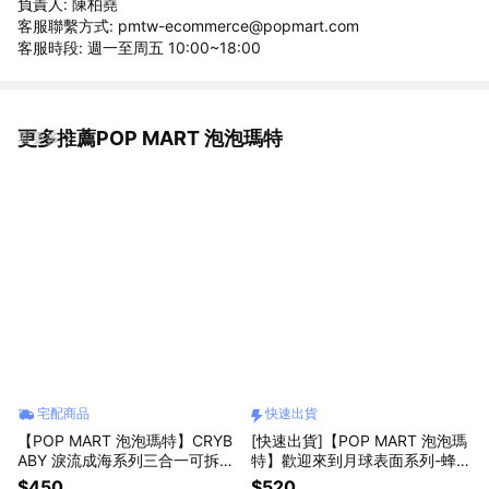
負責人: 陳柏堯
客服聯繫方式: pmtw-ecommerce@popmart.com
客服時段: 週一至周五 10:00~18:00
更多推薦POP MART 泡泡瑪特
看更多
宅配商品
快速出貨
【POP MART 泡泡瑪特】CRYB
[快速出貨]【POP MART 泡泡瑪
ABY 淚流成海系列三合一可拆卸
特】歡迎來到月球表面系列-蜂蜜
掛繩盲盒(1入)
毛絨掛件(含運費) 星星人
$450
$520