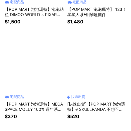
宅配商品
宅配商品
【POP MART 泡泡瑪特】泡泡萌
【POP MART 泡泡瑪特】 123！
粒 DIMOO WORLD × PIXAR皮
星星人系列-鬧鐘擺件
克斯 聯名系列公仔(12入)
$1,500
$1,480
宅配商品
快速出貨
【POP MART 泡泡瑪特】MEGA
[快速出貨]【POP MART 泡泡瑪
SPACE MOLLY 100% 週年系列
特】θ SKULLPANDA 不想不想
4盲盒(1入)
系列耳機包(再睡十分鐘)(含運費)
$370
$520