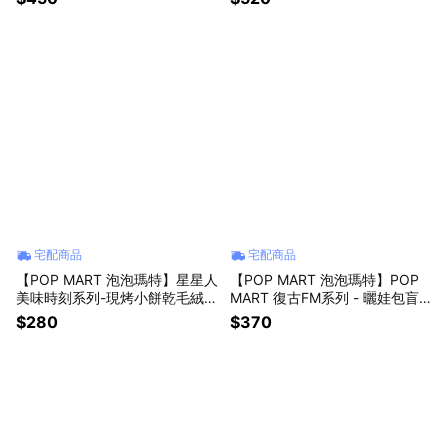
宅配商品
宅配商品
【POP MART 泡泡瑪特】星星人
【POP MART 泡泡瑪特】POP
美味時刻系列-現烤小餅乾毛絨掛
MART 復古FM系列 - 曬娃包盲
件盲盒(1入)
盒(1入)
$280
$370