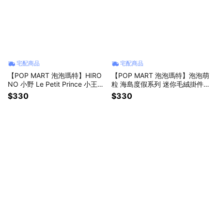
宅配商品
宅配商品
【POP MART 泡泡瑪特】HIRO
【POP MART 泡泡瑪特】泡泡萌
NO 小野 Le Petit Prince 小王子
粒 海島度假系列 迷你毛絨掛件
系列盲盒公仔(1入)
盲盒(1入)
$330
$330