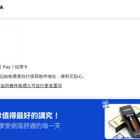
A
 Pay / 信用卡
品]由收禮者自行填寫收件地址，便利又貼心。
，如符條件收禮人可自行更改選項