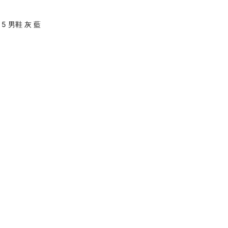
o 5 男鞋 灰 藍