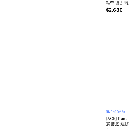
鞋帶 復古 薄底
$2,680
宅配商品
[ACS] Pum
震 膠底 運動鞋