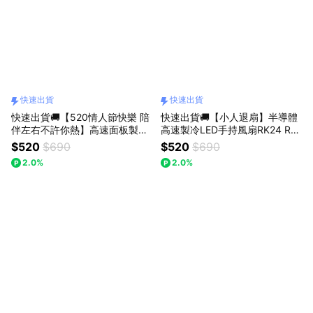
快速出貨
快速出貨
快速出貨🚚【520情人節快樂 陪
快速出貨🚚【小人退扇】半導體
伴左右不許你熱】高速面板製冷
高速製冷LED手持風扇RK24 RA
手持風扇RK24 RASTO(2000m
STO
$520
$690
$520
$690
Ah鋰電池可帶上飛機)
2.0%
2.0%