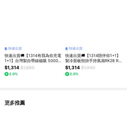
快速出貨
快速出貨
快速出貨🚚【1314有我為你充電
快速出貨🚚【1314陪伴你1+1】
1+1】台灣製自帶線磁吸 5000m
製冷面板頸掛手持風扇RK28 RA
Ah固態行動電源RB71 + 65W氮
STO+自帶雙線20W快充行動電
$1,314
$1,889
$1,314
$1,940
化鎵充電器+ 100W C to C線RB
源 B100 E-books
2.0%
2.0%
36
更多推薦
看更多