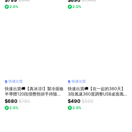
器 RB30RASTO
2.0%
2.0%
快速出貨
快速出貨
快速出貨🚚【真冰涼!】製冷面板
快速出貨🚚【在一起的360天】
半導體120段摺疊頸掛手持隨身
3段風速360度調整USB桌面風
風扇 RK29 RASTO
扇 RK15 RASTO
$680
$780
$490
$599
2.0%
2.0%