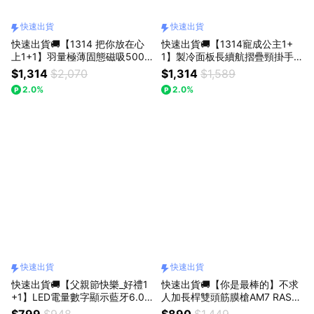
快速出貨
快速出貨
快速出貨🚚【1314 把你放在心
快速出貨🚚【1314寵成公主1+
上1+1】羽量極薄固態磁吸5000
1】製冷面板長續航摺疊頸掛手
mAh行動電源RB69 RASTO +
持風扇RK28 + 5合1磁吸萬向單
$1,314
$2,070
$1,314
$1,589
頸掛風扇 K45 E-books
反藍牙自拍桿腳架RASTO
2.0%
2.0%
快速出貨
快速出貨
快速出貨🚚【父親節快樂_好禮1
快速出貨🚚【你是最棒的】不求
+1】LED電量數字顯示藍牙6.0
人加長桿雙頭筋膜槍AM7 RAST
耳機RS77 + 20W 雙孔快速充電
O
$799
$948
$890
$1,449