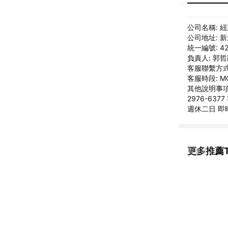
公司名稱: 
公司地址: 
統一編號: 42
負責人: 郭
客服聯繫方式: 
客服時段: MON
其他說明事項
2976-6377
週休二日 即時聯
更多推薦T
看更多