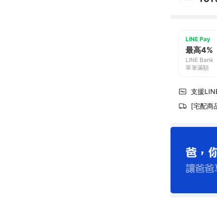
LINE Pay
最高4%
LINE Bank
單筆滿額
支援LINE
[宅配商