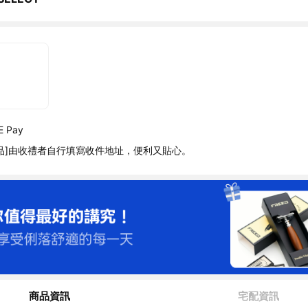
 Pay
品]由收禮者自行填寫收件地址，便利又貼心。
商品資訊
宅配資訊