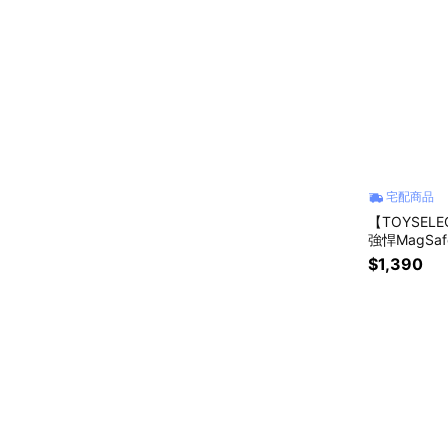
宅配商品
【TOYSE
強悍MagSaf
$1,390