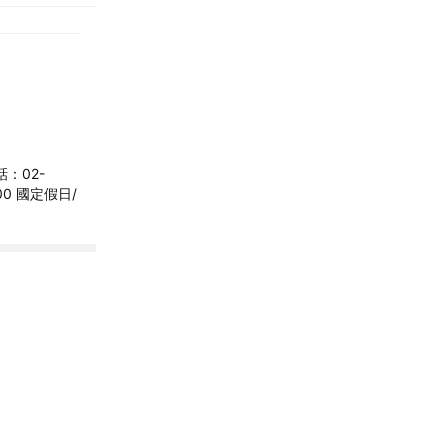
：02-
8:00 國定假日/