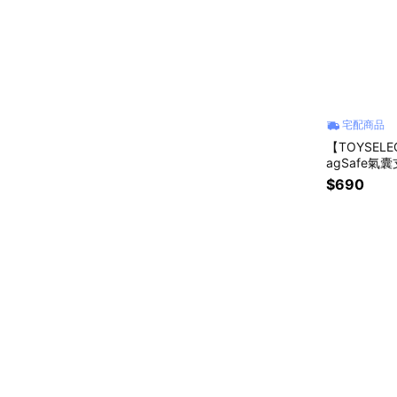
宅配商品
【TOYSEL
agSafe氣
$690