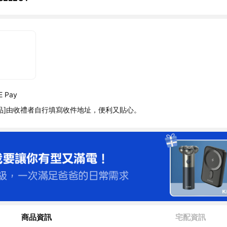
 Pay
品]由收禮者自行填寫收件地址，便利又貼心。
商品資訊
宅配資訊