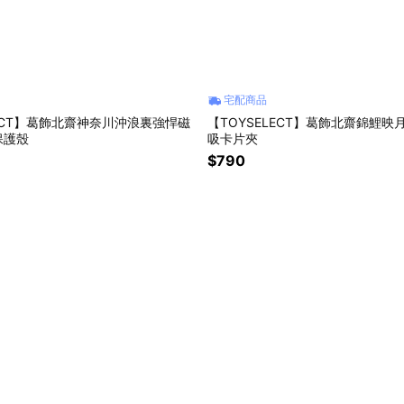
宅配商品
LECT】葛飾北齋神奈川沖浪裏強悍磁
【TOYSELECT】葛飾北齋錦鯉映月M
折保護殼
吸卡片夾
$790