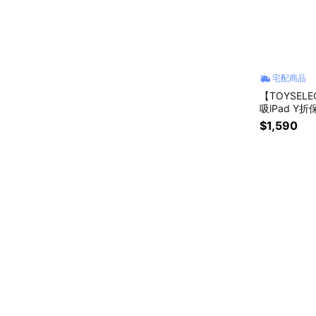
宅配商品
【TOYSE
吸iPad Y
$1,590