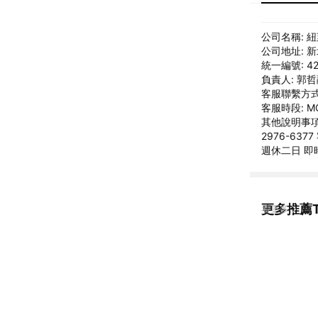
公司名稱: 
公司地址: 
統一編號: 42
負責人: 郭
客服聯繫方式: 
客服時段: MON
其他說明事項
2976-6377
週休二日 即時聯
更多推薦T
看更多