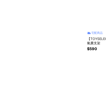
宅配商品
【TOYSEL
氣囊支架
$590