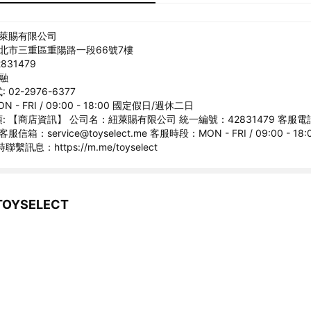
紐萊賜有限公司
新北市三重區重陽路一段66號7樓
831479
哲融
02-2976-6377
 - FRI / 09:00 - 18:00 國定假日/週休二日
: 【商店資訊】 公司名：紐萊賜有限公司 統一編號：42831479 客服電話
 客服信箱：service@toyselect.me 客服時段：MON - FRI / 09:00 - 1
繫訊息：https://m.me/toyselect
OYSELECT