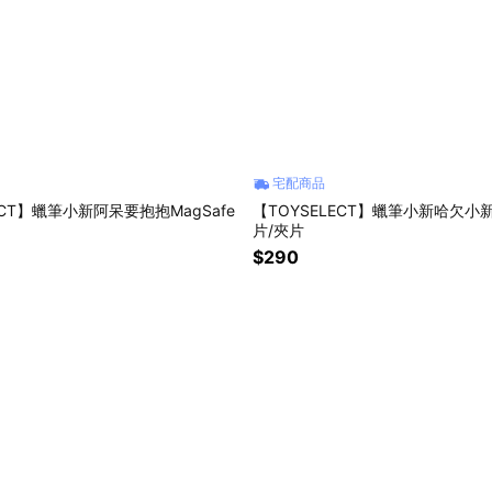
宅配商品
ECT】蠟筆小新阿呆要抱抱MagSafe
【TOYSELECT】蠟筆小新哈欠
片/夾片
$290