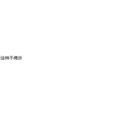
小新旋轉手機掛