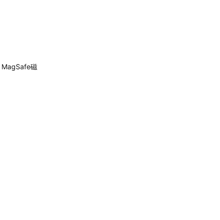
agSafe磁