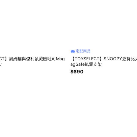
宅配商品
LECT】湯姆貓與傑利鼠藏匿吐司Mag
【TOYSELECT】SNOOPY史努
架
agSafe氣囊支架
$690