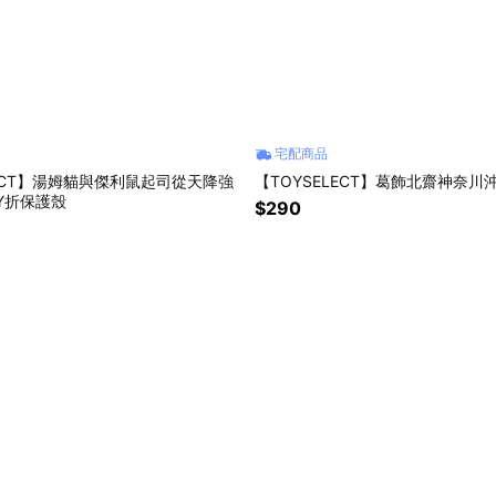
宅配商品
LECT】湯姆貓與傑利鼠起司從天降強
【TOYSELECT】葛飾北齋神奈
 Y折保護殼
$290