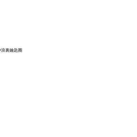
川沖浪裏鑰匙圈