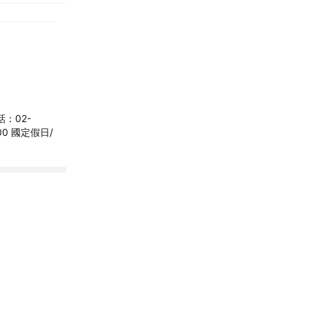
：02-
8:00 國定假日/