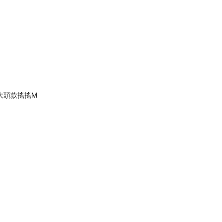
比大頭款搖搖M