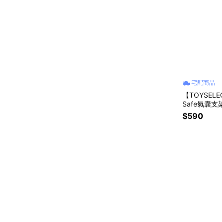
宅配商品
【TOYSE
Safe氣囊支
$590