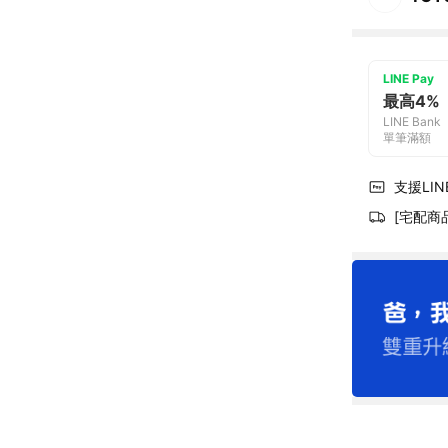
LINE Pay
最高4%
LINE Bank
單筆滿額
支援LINE
[宅配商