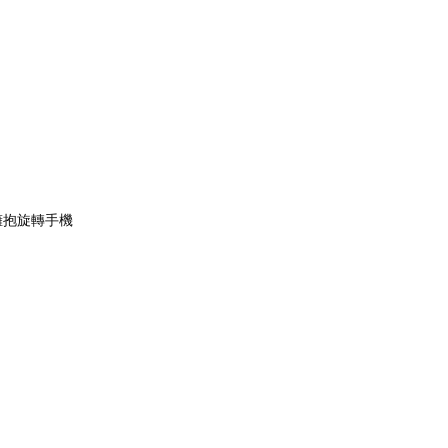
心擁抱旋轉手機