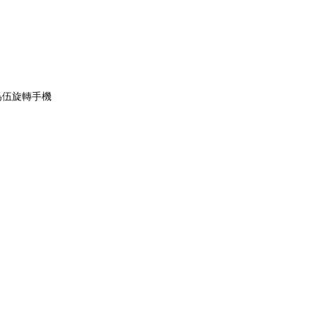
花為伍旋轉手機