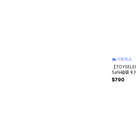
宅配商品
【TOYSE
Safe磁吸卡
$790