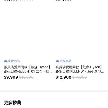
宅配商品
宅配商品
張員瑛愛用同款【戴森 Dyson】
張員瑛愛用同款【戴森 Dyson】
🎁生日禮物👩‍❤️‍👨HT01 二合一吹
🎁生日禮物👩‍❤️‍👨HD17 精準造型
風直髮器普魯士藍色(送Dyson收
輕量吹風機 雲霧紫 💕(送Dyson
$9,999
$16,600
$12,900
$14,900
納包)
底座+捲髮烘罩)
更多推薦
看更多