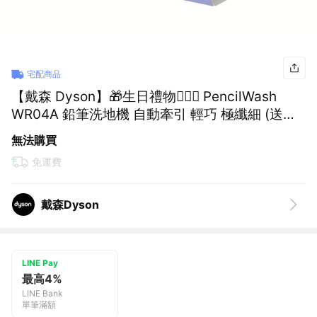
宅配商品
【戴森 Dyson】🎁生日禮物👩‍❤️‍👨 PencilWash
WR04A 鉛筆洗地機 自動牽引 輕巧 極纖細 (送原
廠洗地滾筒2組)
無法購買
免運費
戴森Dyson
LINE Pay
最高4%
LINE Bank
單筆滿額