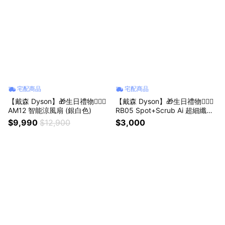
宅配商品
宅配商品
【戴森 Dyson】🎁生日禮物👩‍❤️‍👨
【戴森 Dyson】🎁生日禮物👩‍❤️‍👨
AM12 智能涼風扇 (銀白色)
RB05 Spot+Scrub Ai 超細纖維
洗地滾筒
$9,990
$12,900
$3,000