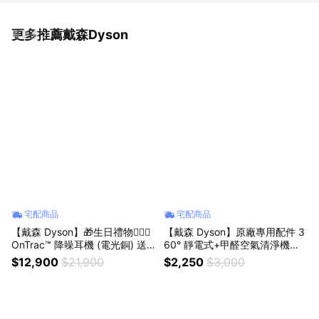
更多推薦戴森Dyson
看更多
宅配商品
宅配商品
【戴森 Dyson】🎁生日禮物👩‍❤️‍👨
【戴森 Dyson】原廠專用配件 3
OnTrac™ 降噪耳機 (電光銅) 送
60° 靜電式+甲醛空氣清淨機濾
耳機外殼+耳墊各一對
網 (HJ10系列適用)
$12,900
$21,900
$2,250
$3,000