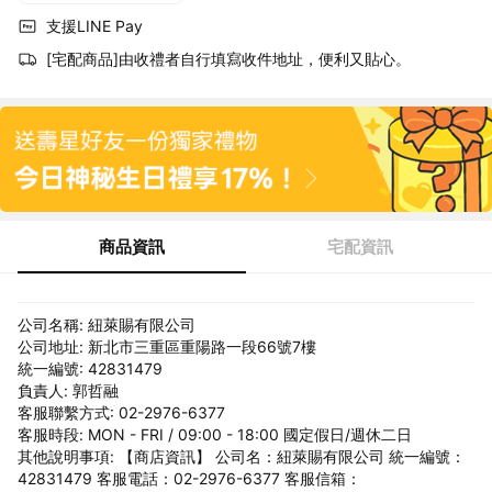
支援LINE Pay
[宅配商品]由收禮者自行填寫收件地址，便利又貼心。
商品資訊
宅配資訊
公司名稱: 紐萊賜有限公司
公司地址: 新北市三重區重陽路一段66號7樓
統一編號: 42831479
負責人: 郭哲融
客服聯繫方式: 02-2976-6377
客服時段: MON - FRI / 09:00 - 18:00 國定假日/週休二日
其他說明事項: 【商店資訊】 公司名：紐萊賜有限公司 統一編號：
42831479 客服電話：02-2976-6377 客服信箱：