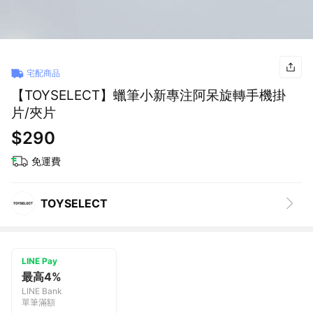
宅配商品
【TOYSELECT】蠟筆小新專注阿呆旋轉手機掛
片/夾片
$290
免運費
TOYSELECT
LINE Pay
最高4%
LINE Bank
單筆滿額