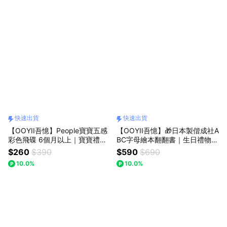
快速出貨
快速出貨
【OOYII吾憶】People寶寶五感
【OOYII吾憶】🎁日本製偕成社A
彩色飛碟 6個月以上｜寶寶禮
BC字母繪本翻翻書｜生日禮物、
物、寶寶月齡玩具｜【快速出
兒童節禮物、聖誕禮物｜【快速
$260
$390
$590
$690
貨】
出貨】
10.0%
10.0%