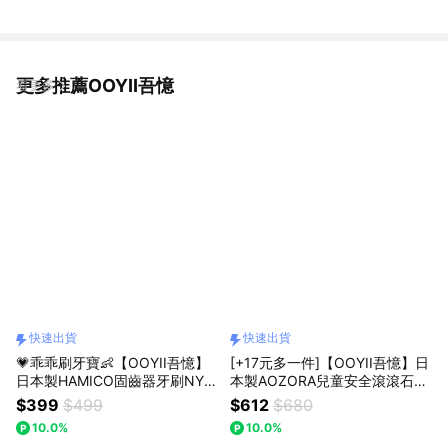
更多推薦OOYII吾憶
看更多
快速出貨
快速出貨
💗乖乖刷牙寶👶【OOYII吾憶】
[+17元多一件]【OOYII吾憶】日
日本製HAMICO固齒器牙刷NY系
本製AOZORA兒童安全滾滾石手
列 (黃色小鴨/太空/獨角獸/叢林)
握蠟筆 - 提繩版｜週歲禮、生日
$399
$499
$612
$680
｜新生禮、彌月禮、週歲禮、生
禮物、兒童節禮物｜【快速出
10.0%
10.0%
日禮物｜【快速出貨】
貨】