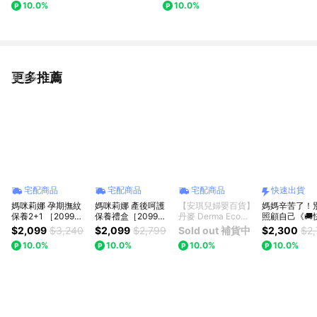
10.0%
10.0%
【快速出貨】
更多推薦
看更多
宅配商品
宅配商品
宅配商品
快速出貨
媽咪莉娜 孕期撫紋
媽咪莉娜 產後呵護
【安琪兒婦嬰百貨】
媽媽辛苦了！
保養2+1 ［2099愛
保養禮盒［2099愛
丹麥 Derma Eco大
照顧自己《🚚
你久久］(無痕美體
你久久］(美肌緊緻
地有機蘆薈舒敏保濕
貨》【Mustel
$2,099
$3,240
$2,099
$2,799
Sold out 補貨中
$2,300
$2
霜150ml+彈力潤膚
乳150ml+彈力潤膚
乳 400ml
恬廊】產後撫
10.0%
10.0%
10.0%
10.0%
油100ml+乳尖修護
油100ml+乳尖修護
哺乳組 產後媽
膏) 妊娠霜/撫紋霜/
膏20ml) 妊娠霜/撫
後保養 黃金恢
妊娠油/身體油/羊脂
紋霜/妊娠油/身體油/
膚霜 生日禮物
膏｜懷孕禮/媽媽禮/
羊脂膏｜懷孕禮/媽
乳 潤膚乳 新
按摩油霜送禮首選/
媽禮/按摩油霜/送禮
媽咪 撫紋 精華
女性保養
首選/女性保養
哺乳