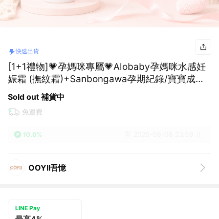
快速出貨
[1+1禮物]💗孕媽咪專屬💗Alobaby孕媽咪水感妊
娠霜 (撫紋霜)+Sanbongawa孕期紀錄/寶寶成長
紀念相簿-小熊學校｜懷孕禮、母親節禮物、性別
Sold out 補貨中
派對禮物、媽媽禮｜【快速出貨】
免運費
至 2026-08-08 23:59 止
10.0%
OOYII吾憶
LINE Pay