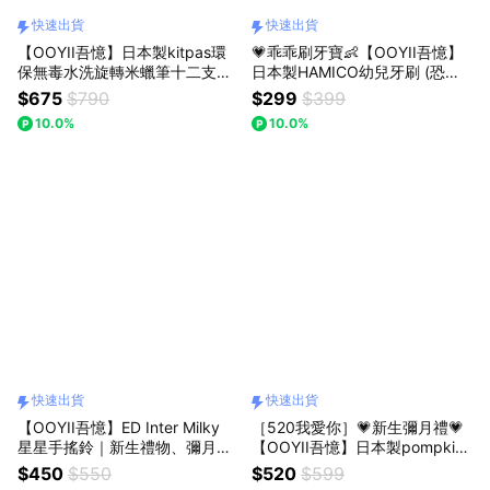
快速出貨
快速出貨
【OOYII吾憶】日本製kitpas環
💗乖乖刷牙寶👶【OOYII吾憶】
保無毒水洗旋轉米蠟筆十二支組
日本製HAMICO幼兒牙刷 (恐龍/
｜週歲禮、生日禮物、聖誕禮
飛機/森林朋友/貓咪獨角獸)｜幼
$675
$790
$299
$399
物、兒童節禮物｜【快速出貨】
稚園禮物、入園禮、生日禮物｜
10.0%
10.0%
【快速出貨】
快速出貨
快速出貨
【OOYII吾憶】ED Inter Milky
［520我愛你］💗新生彌月禮💗
星星手搖鈴｜新生禮物、彌月禮
【OOYII吾憶】日本製pompkins
物、生日禮物、聖誕禮物｜【快
日本有機棉安撫球搖鈴-彩色原棉
$450
$550
$520
$599
速出貨】
｜新生禮、彌月禮、懷孕禮｜