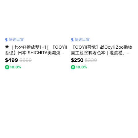
快速出貨
快速出貨
💗［七夕好禮成雙1+1］【OOYII
【OOYII吾憶】🎁Ooyii Zoo動物
吾憶】日本 SHICHITA美濃燒餐
園主題塗鴉著色本｜週歲禮、生
碗-貓咪 (兩入-11cm)｜結婚禮
日禮物、兒童節禮物、聖誕禮物
$499
$699
$250
$330
物、新家禮物、喬遷禮物、新年
｜【快速出貨】
10.0%
10.0%
禮物｜【快速出貨】