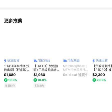
更多推薦
看更多
快速出貨
宅配商品
宅配商品
快速出貨
✨1314獨家禮物[快
【FREED】雙色扣
Metalmorphose｜
【父親節獻禮
速出貨]【FREED】
頭+手掌紋超纖維皮
MTM消光黑摩托車
【PEDRO】
商務休閒頭層牛皮皮
帶-多款顏色可選 客
鑰匙圈
面皮帶｜男生
$1,680
$1,980
Sold out 補貨中
$2,390
帶 多款可選 送禮自
製化刻字 生日禮物
物｜型男單品
10.0%
10.0%
20.0%
選 客製化刻字 生日
送禮推薦 男生禮物
出貨｜小CK
禮物 送禮推薦 男生
禮物獨家 新品上市
牌
客製刻印
客製刻印
禮物 現貨 巨蟹座 禮
送給男生 真皮皮帶
物獨家 新品上市 送
上班族禮物 巨蟹座
給男生 真皮皮帶
獅子座