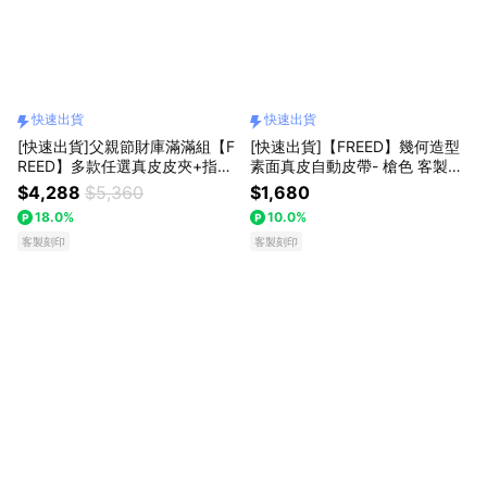
快速出貨
快速出貨
[快速出貨]父親節財庫滿滿組【F
[快速出貨]【FREED】幾何造型
REED】多款任選真皮皮夾+指定
素面真皮自動皮帶- 槍色 客製化
款真皮皮帶 長夾 短夾 名片夾 生
刻字 生日禮物 送禮推薦 男生禮
$4,288
$5,360
$1,680
日禮物 送禮推薦 男生禮物 現貨
物 禮物獨家 新品上市 送給男生
18.0%
10.0%
巨蟹座 禮物獨家 新品上市 升遷
真皮皮帶 上班族禮物 巨蟹座 獅
禮 真皮皮夾 男友禮物 客製化刻
客製刻印
子座
客製刻印
字