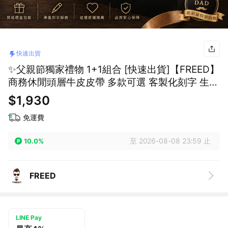
快速出貨
✨父親節獨家禮物 1+1組合 [快速出貨]【FREED】
商務休閒頭層牛皮皮帶 多款可選 客製化刻字 生日
禮物 送禮推薦 男生禮物 現貨 巨蟹座 禮物獨家 新
$1,930
品上市 送給男生 真皮皮帶
免運費
至 2026-08-08 23:59 止
10.0%
FREED
LINE Pay