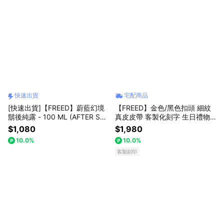
快速出貨
宅配商品
[快速出貨]【FREED】蔚藍幻境
【FREED】金色/黑色扣頭 細紋
鬍後純露 - 100 ML (AFTER SHA
真皮皮帶 客製化刻字 生日禮物
VE ) 生日禮物 送禮推薦 男生禮
送禮推薦 男生禮物 禮物獨家 新
$1,080
$1,980
物 巨蟹座 禮物獨家 新品上市 香
品上市 送給男生 真皮皮帶 上班
10.0%
10.0%
水香氛 療癒禮物 居家禮物 客製
族禮物 巨蟹座 獅子座
化刻字 獅子座
客製刻印