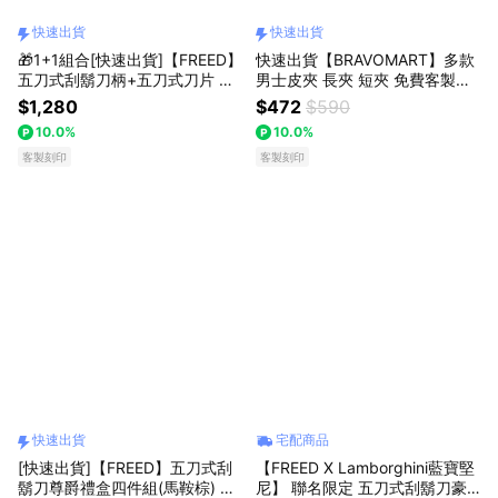
快速出貨
快速出貨
🎁1+1組合[快速出貨]【FREED】
快速出貨【BRAVOMART】多款
五刀式刮鬍刀柄+五刀式刀片 客
男士皮夾 長夾 短夾 免費客製化
製化刻字 生日禮物 送禮推薦 男
刻字 生日禮物 送禮推薦 男生禮
$1,280
$472
$590
生禮物 巨蟹座 禮物獨家 新品上
物 巨蟹座 禮物獨家 新品上市 送
10.0%
10.0%
市 送給男生 男友禮物 壽星禮物
給男生 真皮皮夾 男友禮物 獅子
獅子座
客製刻印
座
客製刻印
快速出貨
宅配商品
[快速出貨]【FREED】五刀式刮
【FREED X Lamborghini藍寶堅
鬍刀尊爵禮盒四件組(馬鞍棕) 客
尼】 聯名限定 五刀式刮鬍刀豪