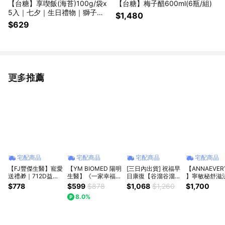
【台糖】享喫飯(海苔)100g/袋x
【台糖】梅子醋600ml(6瓶/組)
5入｜七夕｜生日禮物｜獅子座
$1,480
｜父親節｜登山｜女性｜防災｜
$629
喜歡你｜暖心室友
更多推薦
看更多
宅配商品
宅配商品
宅配商品
宅配商品
【FJ豐傑生醫】寵愛
【YM BIOMED 陽明
[三日內出貨] 祝福早
【ANNAEVER
送禮🎁｜712D益生
生醫】《一家幸福
日康復【谷溜谷溜】
】寧敏秘舒滋
菌-克菲爾PLUS-15
組》 一家人益生菌
溫和滋養你的胃｜
益生菌
$778
$599
$878
$1,068
$1,260
$1,700
入/盒｜附贈 •品牌
10入兩盒
(無糖有機益生菌米
8.0%
禮物袋 •
湯)295ml x 12瓶(無
禮盒)