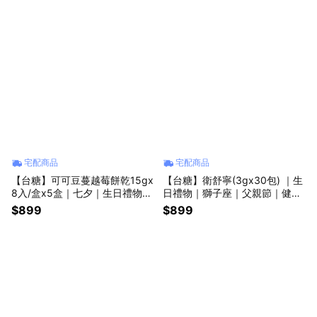
宅配商品
宅配商品
【台糖】可可豆蔓越莓餅乾15gx
【台糖】衛舒寧(3gx30包) ｜生
8入/盒x5盒｜七夕｜生日禮物｜
日禮物｜獅子座｜父親節｜健康
獅子座｜父親節｜健康｜女性｜
｜女性｜手提袋｜喜歡你｜暖心
$899
$899
蔓越莓｜喜歡你｜暖心室友｜點
室友｜益生菌｜酵素
心｜餅乾