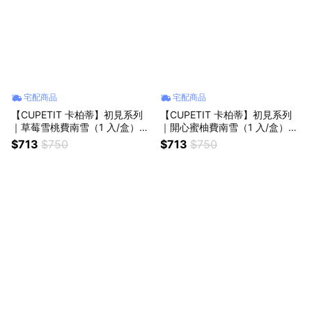
宅配商品
宅配商品
【CUPETIT 卡柏蒂】初見系列
【CUPETIT 卡柏蒂】初見系列
｜草莓雪桃費南雪（1 入/盒）
｜開心蜜柚費南雪（1 入/盒）
(可常溫保存，送禮收禮都方便！
(可常溫保存，送禮收禮都方便！
$713
$750
$713
$750
不怕冰箱被塞爆！)｜彌月禮/伴
不怕冰箱被塞爆)｜彌月禮/伴手
手禮/下午茶
禮/下午茶