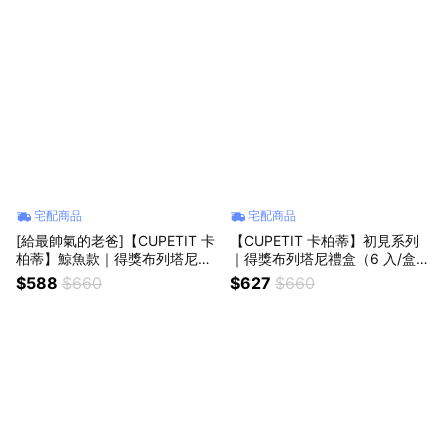
宅配商品
宅配商品
[給最帥氣的老爸]【CUPETIT 卡
【CUPETIT 卡柏蒂】初見系列
柏蒂】鯨魚款｜得獎布列塔尼禮
｜得獎布列塔尼禮盒（6 入/盒）
盒（6 入/盒）(可常溫保存，送
(可常溫保存，送禮收禮都方便！
$588
$660
$627
$660
禮收禮都方便！不怕冰箱被塞爆)
不怕冰箱被塞爆)｜彌月禮/伴手
禮/下午茶