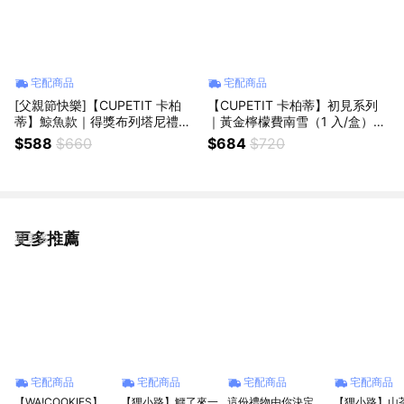
宅配商品
宅配商品
[父親節快樂]【CUPETIT 卡柏
【CUPETIT 卡柏蒂】初見系列
蒂】鯨魚款｜得獎布列塔尼禮盒
｜黃金檸檬費南雪（1 入/盒）
（6 入/盒）(可常溫保存，送禮
(可常溫保存，送禮收禮都方便！
$588
$660
$684
$720
收禮都方便！不怕冰箱被塞爆)
不怕冰箱被塞爆)｜彌月禮/伴手
禮/下午茶
更多推薦
看更多
宅配商品
宅配商品
宅配商品
宅配商品
【WA!COOKIES】
【狸小路】鱷了來一
這份禮物由你決定
【狸小路】山