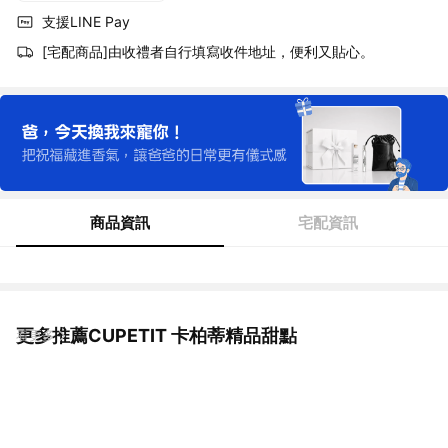
支援LINE Pay
[宅配商品]由收禮者自行填寫收件地址，便利又貼心。
商品資訊
宅配資訊
更多推薦CUPETIT 卡柏蒂精品甜點
看更多