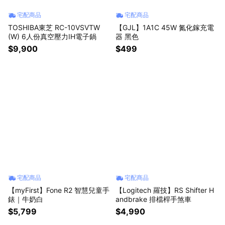
宅配商品
宅配商品
TOSHIBA東芝 RC-10VSVTW
【GJL】1A1C 45W 氮化鎵充電
(W) 6人份真空壓力IH電子鍋
器 黑色
$9,900
$499
宅配商品
宅配商品
【myFirst】Fone R2 智慧兒童手
【Logitech 羅技】RS Shifter H
錶｜牛奶白
andbrake 排檔桿手煞車
$5,799
$4,990