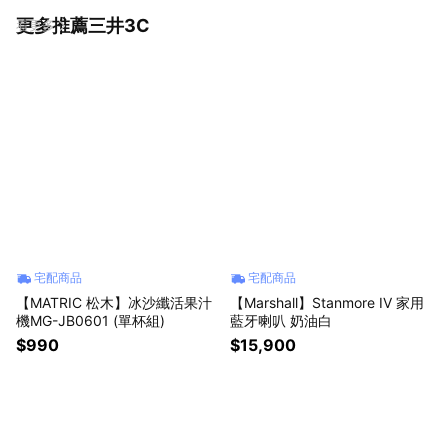
更多推薦三井3C
看更多
宅配商品
宅配商品
【MATRIC 松木】冰沙纖活果汁
【Marshall】Stanmore IV 家用
機MG-JB0601 (單杯組)
藍牙喇叭 奶油白
$990
$15,900