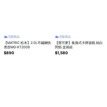
宅配商品
宅配商品
【MATRIC 松木】2.0L不鏽鋼快
【寶可夢】集換式卡牌遊戲 純白
煮壺MG-KT2009
閃焰 盒裝組
$890
$1,580