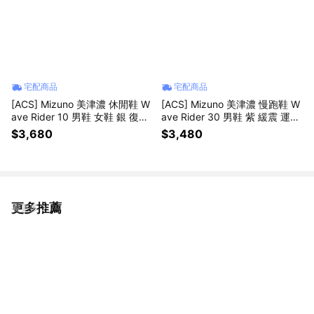
宅配商品
宅配商品
[ACS] Mizuno 美津濃 休閒鞋 W
[ACS] Mizuno 美津濃 慢跑鞋 W
ave Rider 10 男鞋 女鞋 銀 復古
ave Rider 30 男鞋 紫 緩震 運動
慢跑 運動鞋 D1GA261D-06
鞋 J1GM2620-60
$3,680
$3,480
更多推薦
看更多