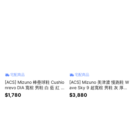
宅配商品
宅配商品
[ACS] Mizuno 棒壘球鞋 Cushio
[ACS] Mizuno 美津濃 慢跑鞋 W
nrevo DIA 寬楦 男鞋 白 藍 紅 支
ave Sky 9 超寬楦 男鞋 灰 厚底
撐 美津濃 11GP2560-14
緩震 運動鞋 J1GC2511-61
$1,780
$3,880