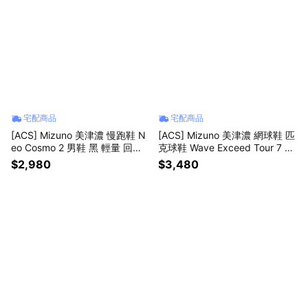
宅配商品
宅配商品
[ACS] Mizuno 美津濃 慢跑鞋 N
[ACS] Mizuno 美津濃 網球鞋 匹
eo Cosmo 2 男鞋 黑 輕量 回彈
克球鞋 Wave Exceed Tour 7 A
運動鞋 J1GU2612-81
C 男鞋 白 避震 61GA2670-02
$2,980
$3,480