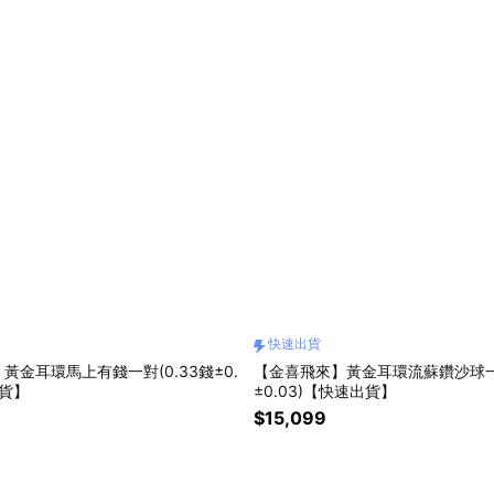
快速出貨
黃金耳環馬上有錢一對(0.33錢±0.
【金喜飛來】黃金耳環流蘇鑽沙球一對
出貨】
±0.03)【快速出貨】
$15,099