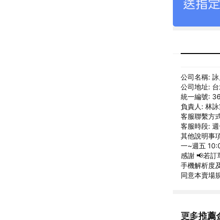
公司名稱: 
公司地址: 
統一編號: 36
負責人: 林
客服聯繫方式: 
客服時段: 週
其他說明事項:
一~週五 10
感謝 📢若
手機解析度及
同意本賣場
更多推薦
看更多