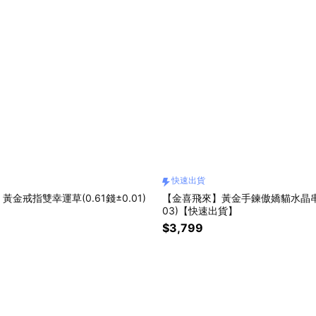
快速出貨
金戒指雙幸運草(0.61錢±0.01)
【金喜飛來】黃金手鍊傲嬌貓水晶串(0
】
03)【快速出貨】
$3,799