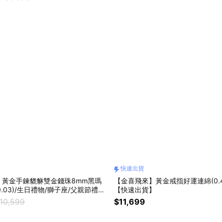
快速出貨
】黃金手鍊貔貅雙金錢珠8mm黑瑪
【金喜飛來】黃金戒指好運連綿(0.49
±0.03)/生日禮物/獅子座/父親節禮物/
【快速出貨】
感謝禮/開學禮/紀念日/金飾/小資首
10,599
$11,699
長輩送禮/開運/發財/好運【快速出