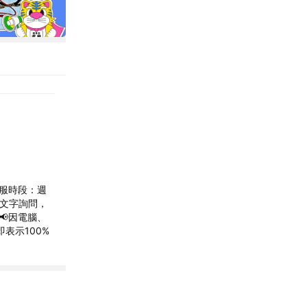
 客服時段：週
請以文字詢問，
📢因電腦、
表示100%