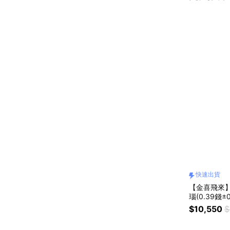
快速出貨
【金喜飛來
瑙(0.39錢
情人節禮物/
$10,550
$
選/朋友家人
貨】