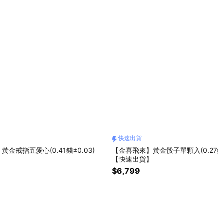
快速出貨
金戒指五愛心(0.41錢±0.03)
【金喜飛來】黃金骰子單顆入(0.27錢
】
【快速出貨】
$6,799