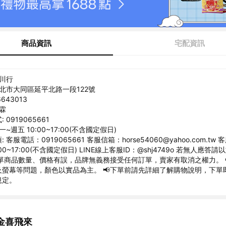
商品資訊
宅配資訊
詠川行
台北市大同區延平北路一段122號
643013
詠霖
0919065661
一~週五 10:00~17:00(不含國定假日)
 客服電話：0919065661 客服信箱：horse54060@yahoo.com.tw
:00~17:00(不含國定假日) LINE線上客服ID：@shj4749o 若無人應答
訂單商品數量、價格有誤，品牌無義務接受任何訂單，賣家有取消之權力。 
螢幕等問題，顏色以實品為主。 📢下單前請先詳細了解購物說明，下單即
規定。
金喜飛來