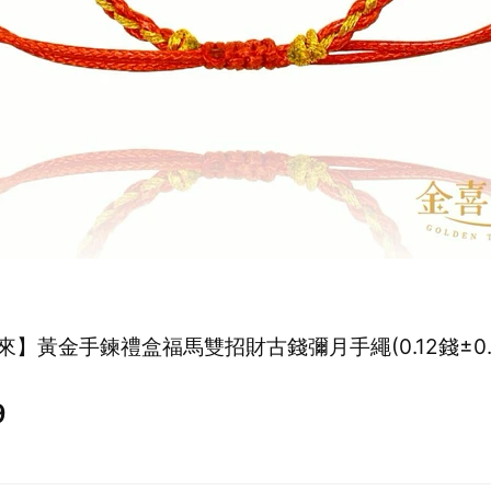
來】黃金手鍊禮盒福馬雙招財古錢彌月手繩(0.12錢±0.
9