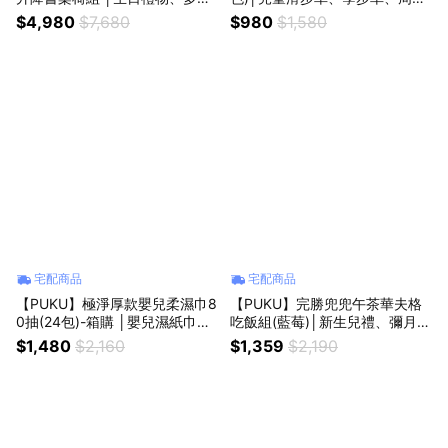
合適用 │】
禮物、生日禮物│
$4,980
$7,680
$980
$1,580
宅配商品
宅配商品
【PUKU】極淨厚款嬰兒柔濕巾8
【PUKU】完勝兜兜午茶華夫格
0抽(24包)-箱購 │嬰兒濕紙巾、
吃飯組(藍莓)│新生兒禮、彌月
純水濕巾│入厝禮、喬遷禮、新
禮、周歲禮│
$1,480
$2,160
$1,359
$2,190
生禮│