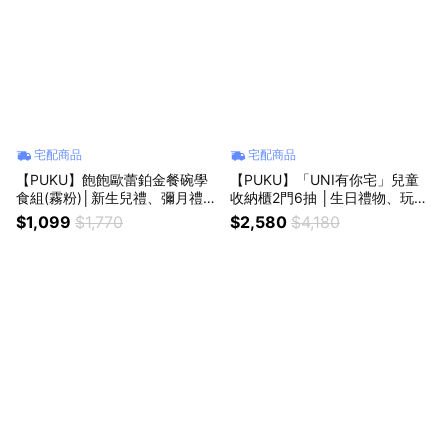
宅配商品
宅配商品
【PUKU】飽飽歐蕾鉑金餐碗學
【PUKU】「UNI有你宅」兒童
食組(霧粉)│新生兒禮、彌月禮、
收納櫃2門6抽 │生日禮物、玩具
周歲禮│
收納 │
$1,099
$1,770
$2,580
$4,180