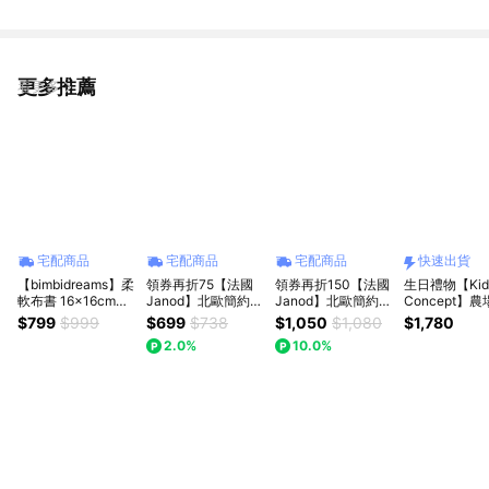
更多推薦
看更多
宅配商品
宅配商品
宅配商品
快速出貨
【bimbidreams】柔
領券再折75【法國
領券再折150【法國
生日禮物【Kid
軟布書 16x16cm｜
Janod】北歐簡約木
Janod】北歐簡約木
Concept】
嬰兒布書、寶寶布
玩-螞蟻背樹葉｜疊
玩-螞蟻賽車｜周歲
小火車｜木製
$799
$999
$699
$738
$1,050
$1,080
$1,780
書、早教布書、五感
疊樂 堆疊玩具 大寶
禮 收涎禮
快速出貨
2.0%
10.0%
啟蒙布書、安撫書、
禮 生日禮
幼兒啟蒙遊戲書、寶
寶互動布書