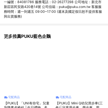
一編號：84081786 服務電話：02-26277298 公司地址：新北市
新莊區民安路420巷14號 公司信箱：puku@puku.com.tw 客服服
務時間：週一到週五 09:00~17:00 (週末及國定假日恕不提供客服
與出貨服務)
更多推薦PUKU藍色企鵝
看更多
宅配商品
宅配商品
【PUKU】「UNI有你宅」兒童
【PUKU】Mini Q幼兒滑步車(三
升降書桌椅組 │生日禮物、多場
色)│兒童滑步車、學步車、周歲