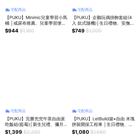
宅配商品
宅配商品
【PUKU】Minimic兒童學習小馬
【PUKU】企鵝玩偶掛飾套組(4
桶 │戒尿布推薦、兒童學習便
入 款式隨機)│生日禮物、安撫玩
器、生日禮物 │
具、玩偶掛飾 │
$944
$1,180
$749
$1,000
宅配商品
宅配商品
【PUKU】完勝兜兜午茶自由派
【PUKU】LetBuild築•自由 木塊
吃飯組(藍莓)│新生兒禮、彌月
拼裝開採工程車 │生日禮物、拼
禮、周歲禮│
裝積木、積木車 │
$1,399
$2,260
$1,080
$1,680