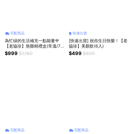
宅配商品
快速出貨
為忙碌的生活補充一點能量🌹
[快速出貨] 祝你生日快樂！【老
【老協珍】熬雞精禮盒(常溫/7
協珍】美顏飲(6入)
入)
$999
$1,180
$499
$600
宅配商品
宅配商品