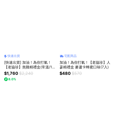
快速出貨
宅配商品
[快速出貨] 加油！為你打氣！
加油！為你打氣！【老協珍】人
【老協珍】熬雞精禮盒(常溫/14
蔘精禮盒 麥蘆卡蜂蜜口味(7入)
入)
$1,760
$2,240
$480
$570
8.0%