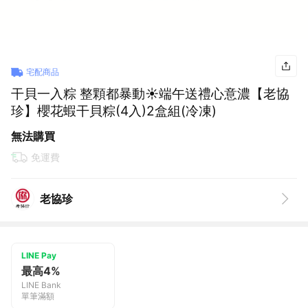
宅配商品
干貝一入粽 整顆都暴動☀️端午送禮心意濃【老協
珍】櫻花蝦干貝粽(4入)2盒組(冷凍)
無法購買
免運費
老協珍
LINE Pay
最高4%
LINE Bank
單筆滿額