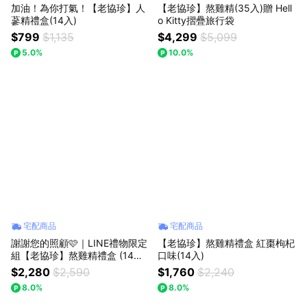
加油！為你打氣！【老協珍】人
【老協珍】熬雞精(35入)贈 Hell
蔘精禮盒(14入)
o Kitty摺疊旅行袋
$799
$1,135
$4,299
$5,099
5.0%
10.0%
宅配商品
宅配商品
謝謝您的照顧🩷｜LINE禮物限定
【老協珍】熬雞精禮盒 紅棗枸杞
組【老協珍】熬雞精禮盒 (14入)
口味(14入)
+ 美顏飲(6入)
$2,280
$2,590
$1,760
$2,240
8.0%
8.0%