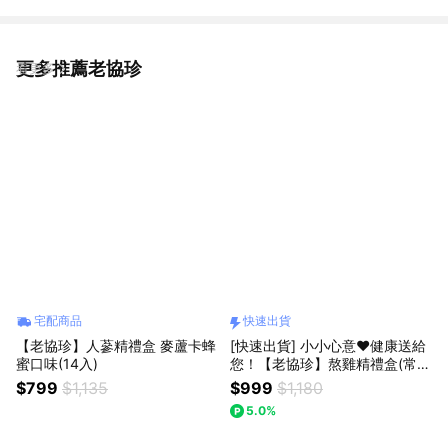
更多推薦老協珍
看更多
宅配商品
快速出貨
【老協珍】人蔘精禮盒 麥蘆卡蜂
[快速出貨] 小小心意❤️健康送給
蜜口味(14入)
您！【老協珍】熬雞精禮盒(常
溫/7入)
$799
$1,135
$999
$1,180
5.0%