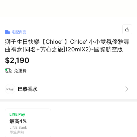
宅配商品
獅子生日快樂【Chloe’ 】Chloe' 小小雙氛優雅舞
曲禮盒[同名+芳心之旅](20mlX2)-國際航空版
$2,190
免運費
巴黎香水
LINE Pay
最高4%
LINE Bank
單筆滿額