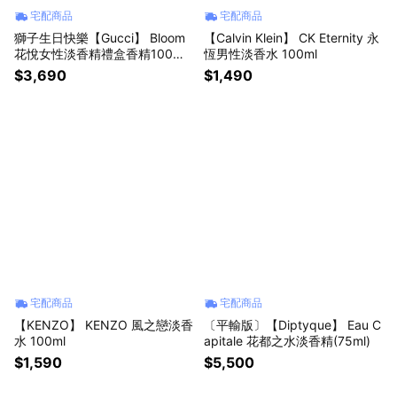
宅配商品
宅配商品
獅子生日快樂【Gucci】 Bloom
【Calvin Klein】 CK Eternity 永
花悅女性淡香精禮盒香精100ML
恆男性淡香水 100ml
+隨身瓶10ML
$3,690
$1,490
宅配商品
宅配商品
【KENZO】 KENZO 風之戀淡香
〔平輸版〕【Diptyque】 Eau C
水 100ml
apitale 花都之水淡香精(75ml)
$1,590
$5,500