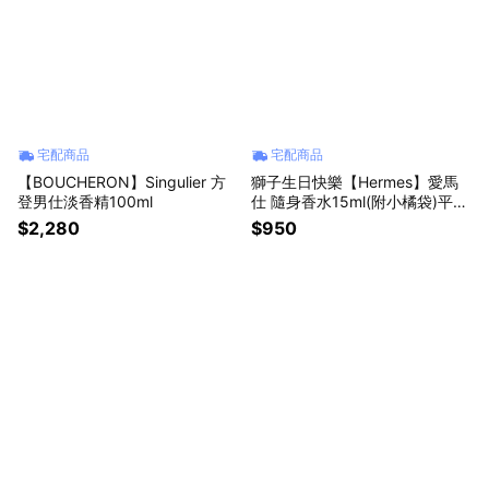
宅配商品
宅配商品
【BOUCHERON】Singulier 方
獅子生日快樂【Hermes】愛馬
登男仕淡香精100ml
仕 隨身香水15ml(附小橘袋)平輸
版
$2,280
$950