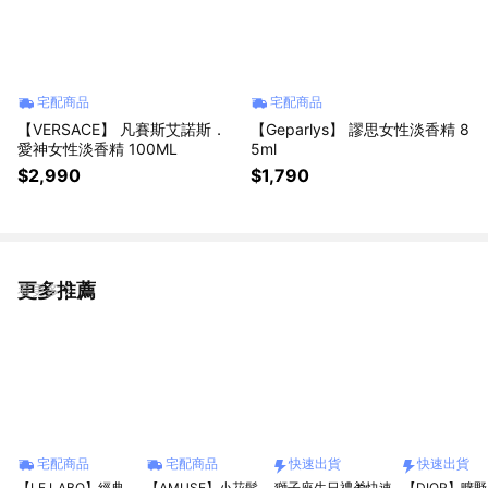
宅配商品
宅配商品
【VERSACE】 凡賽斯艾諾斯．
【Geparlys】 謬思女性淡香精 8
愛神女性淡香精 100ML
5ml
$2,990
$1,790
更多推薦
看更多
宅配商品
宅配商品
快速出貨
快速出貨
【LE LABO】經典
【AMUSE】小花髮
獅子座生日禮🎁快速
【DIOR】曠