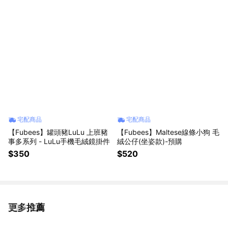
宅配商品
宅配商品
【Fubees】罐頭豬LuLu 上班豬
【Fubees】Maltese線條小狗 毛
事多系列 - LuLu手機毛絨鏡掛件
絨公仔(坐姿款)-預購
$350
$520
更多推薦
看更多