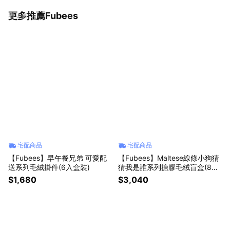
更多推薦Fubees
看更多
宅配商品
宅配商品
【Fubees】早午餐兄弟 可愛配
【Fubees】Maltese線條小狗猜
送系列毛絨掛件(6入盒裝)
猜我是誰系列搪膠毛絨盲盒(8入
盒裝)-預購
$1,680
$3,040