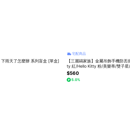
宅配商品
下雨天了怎麼辦 系列盲盒 [單盒]
【三麗鷗家族】金屬吊飾手機防丟掛繩[H
ty 紅/Hello Kitty 粉/美樂蒂/雙
洛米/大耳狗/布丁狗/帕洽狗]
$560
5.0%