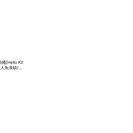
ello Kit
子星/人魚漢頓/酷