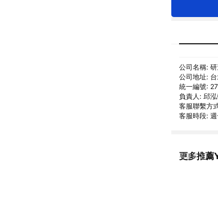
公司名稱: 
公司地址: 
統一編號: 27
負責人: 邱
客服聯繫方式: 
客服時段: 週
更多推薦Y
看更多