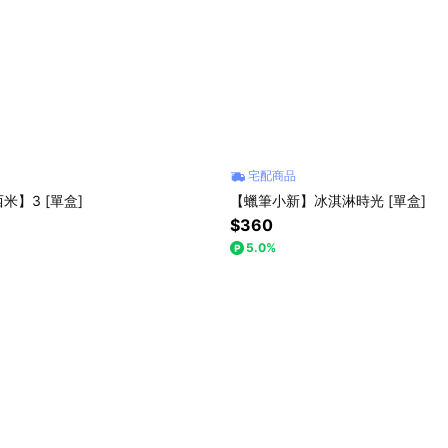
宅配商品
米】3 [單盒]
【蠟筆小新】冰淇淋時光 [單盒]
$360
5.0%