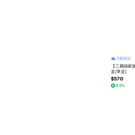
宅配商品
【三麗鷗家族】
盒[單盒]
$570
5.0%