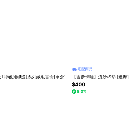
宅配商品
耳狗動物派對系列絨毛盲盒[單盒]
【吉伊卡哇】流沙杯墊 [達摩]
$400
5.0%