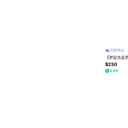
宅配商品
【胖鯊魚鯊西
$230
5.0%