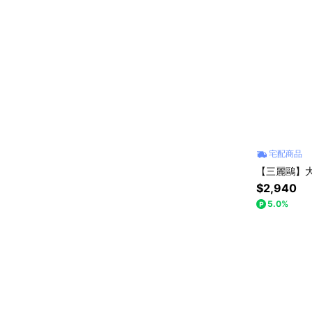
宅配商品
【三麗鷗】大
$2,940
5.0%