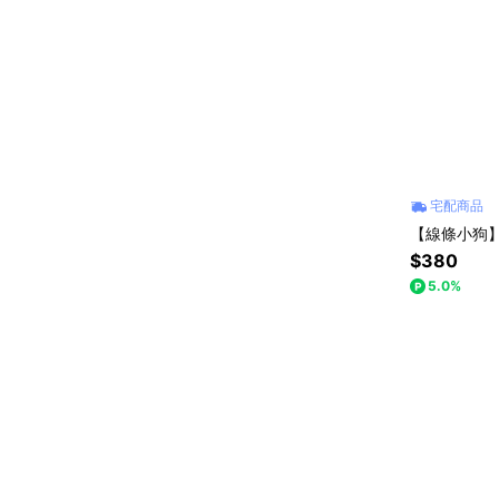
宅配商品
【線條小狗】
$380
5.0%