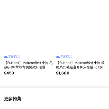
宅配商品
宅配商品
【Fubees】Maltese線條小狗 毛
【Fubees】Maltese線條小狗 軟
絨掛件(背靠背哭哭款)-預購
糖系列毛絨盲盒(6入盒裝)-預購
$450
$1,680
更多推薦
看更多