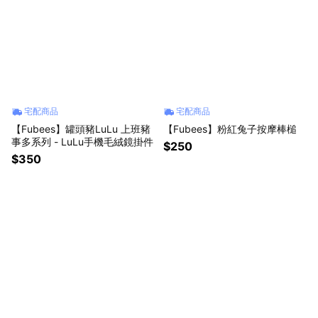
宅配商品
宅配商品
【Fubees】罐頭豬LuLu 上班豬
【Fubees】粉紅兔子按摩棒槌
事多系列 - LuLu手機毛絨鏡掛件
$250
$350