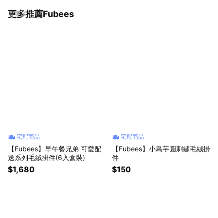
更多推薦Fubees
看更多
宅配商品
宅配商品
【Fubees】早午餐兄弟 可愛配
【Fubees】小鳥芋圓刺繡毛絨掛
送系列毛絨掛件(6入盒裝)
件
$1,680
$150