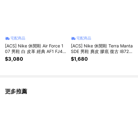
宅配商品
宅配商品
[ACS] Nike 休閒鞋 Air Force 1
[ACS] Nike 休閒鞋 Terra Manta
07 男鞋 白 皮革 經典 AF1 FJ41
SDE 男鞋 麂皮 膠底 復古 IB725
46-134
4-201
$3,080
$1,680
更多推薦
看更多