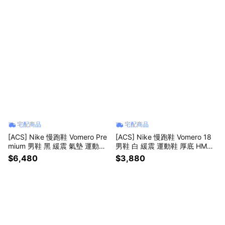
宅配商品
宅配商品
[ACS] Nike 慢跑鞋 Vomero Pre
[ACS] Nike 慢跑鞋 Vomero 18
mium 男鞋 黑 緩震 氣墊 運動鞋
男鞋 白 緩震 運動鞋 厚底 HM68
厚底 HQ2050-002
03-114
$6,480
$3,880