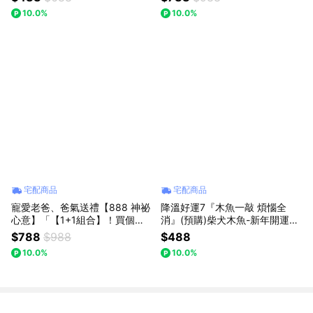
小夜燈-耶誕節！畢業季-/畢業禮
情緒。」 【Full house 幸福時光
10.0%
10.0%
物
屋】(預購) /耶誕禮物/聖誕禮物/
交換禮物/情人節禮物
宅配商品
宅配商品
寵愛老爸、爸氣送禮【888 神祕
降溫好運7『木魚一敲 煩惱全
心意】「【1+1組合】！買個木
消』(預購)柴犬木魚-新年開運禮
魚消業障，再送卡皮巴拉穩情
物/紓壓小物/生日禮物/新年禮物/
$788
$988
$488
緒。」【Full house 幸福時光
耶誕禮物/交換禮物【Full house
10.0%
10.0%
屋】(預購) /耶誕禮物/聖誕禮物/
幸福時光屋】
交換禮物/情人節禮物