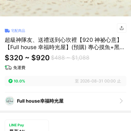
宅配商品
超級神隊友、送禮送到心坎裡【920 神祕心意】
【Full house 幸福時光屋】(預購) 專心摸魚+黑色
木鱼/卡皮巴拉 小木魚 ！耶誕禮物/聖誕禮物/交換
$320 ~ $920
$488 ~ $1,088
禮物/情人節禮物
免運費
至 2026-08-31 00:00 止
10.0%
Full house幸福時光屋
LINE Pay