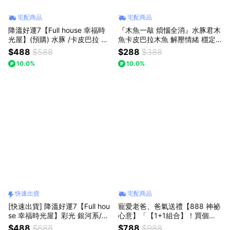
宅配商品
宅配商品
降溫好運7【Full house 幸福時
『木魚一敲 煩惱全消』水豚君木
光屋】(預購) 水豚 /卡皮巴拉 小
魚卡皮巴拉木魚 解壓情緒 穩定-
木魚 ！畢業季-/耶誕禮物/聖誕禮
開運禮物/紓壓小物/生日禮物/新
$488
$588
$288
$388
物/交換禮物/情人節禮物
年禮物/耶誕禮物/交換禮物【Full
10.0%
10.0%
house 幸福時光屋】
快速出貨
宅配商品
[快速出貨] 降溫好運7【Full hou
寵愛老爸、爸氣送禮【888 神祕
se 幸福時光屋】彩光 銀河系/宇
心意】「【1+1組合】！買個招
宙小夜燈/USB燈座/發光水晶球
財貓財富自由，再送卡皮巴拉穩
$488
$688
$788
$988