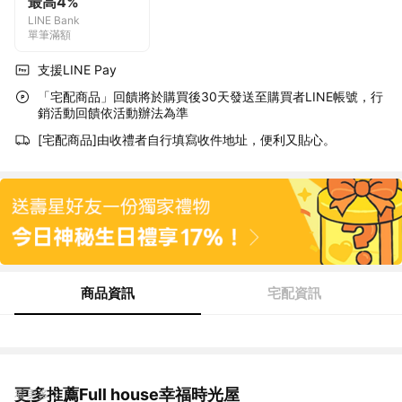
最高4%
LINE Bank
單筆滿額
支援LINE Pay
「宅配商品」回饋將於購買後30天發送至購買者LINE帳號，行
銷活動回饋依活動辦法為準
[宅配商品]由收禮者自行填寫收件地址，便利又貼心。
商品資訊
宅配資訊
更多推薦Full house幸福時光屋
看更多