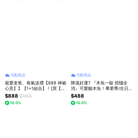
宅配商品
宅配商品
寵愛老爸、爸氣送禮【888 神祕
降溫好運7 『木魚一敲 煩惱全
心意】】【1+1組合】！[買【萌
消』可愛貓木魚！畢業季/生日禮
寵功德木魚】就送【情緒穩定卡
物/新年禮物/耶誕禮物/交換禮物
$888
$988
$488
皮巴拉】！【Full house 幸福時
【Full house 幸福時光屋】
10.0%
10.0%
光屋】(預購) /耶誕禮物/聖誕禮
物/交換禮物/情人節禮物