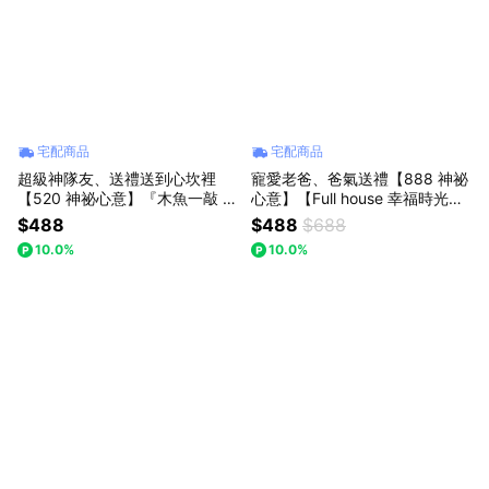
宅配商品
宅配商品
超級神隊友、送禮送到心坎裡
寵愛老爸、爸氣送禮【888 神祕
【520 神祕心意】『木魚一敲 煩
心意】【Full house 幸福時光
惱全消』(預購)熊貓木魚！新年
屋】籃球/宇航員水晶球小夜燈/U
$488
$488
$688
開運禮物/紓壓小物/生日禮物/新
SB燈座/-耶誕節！畢業季-/畢業
10.0%
10.0%
年禮物/耶誕禮物/交換禮物【Full
禮物
house 幸福時光屋】