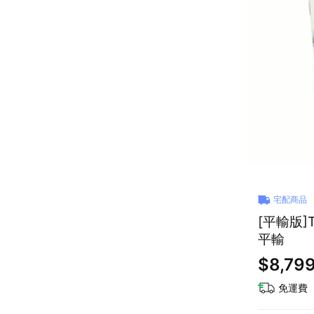
宅配商品
[平輸版]
平輸
$8,79
免運費