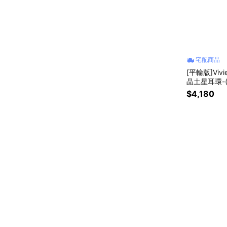
宅配商品
[平輸版]Vivi
晶土星耳環-
$4,180