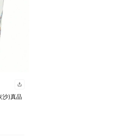
暖灰沙)真品