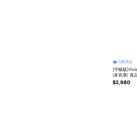
宅配商品
[平輸版]Viv
(多色選) 真
$2,980