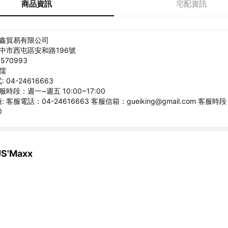
商品資訊
宅配資訊
捷鑫貿易有限公司
台中市西屯區安和路196號
570993
俊儒
04-24616663
服時段：週一~週五 10:00~17:00
 客服電話：04-24616663 客服信箱：gueiking@gmail.com 客服
0
'Maxx