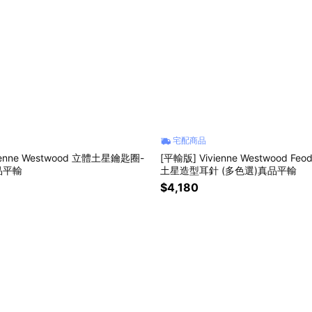
宅配商品
ienne Westwood 立體土星鑰匙圈-
[平輸版] Vivienne Westwood F
品平輸
土星造型耳針 (多色選)真品平輸
$4,180