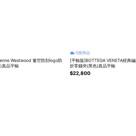
宅配商品
ienne Westwood 簍空防刮logo防
[平輸版]BOTTEGA VENETA經
黑)真品平輸
折零錢夾(黑色)真品平輸
$22,800