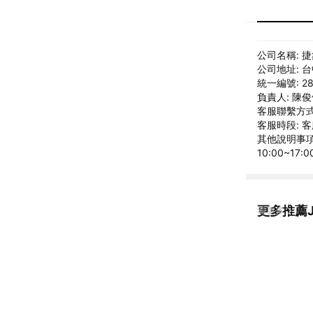
公司名稱: 
公司地址: 
統一編號: 28
負責人: 陳
客服聯繫方式: 
客服時段: 客
其他說明事項:
10:00~17:0
更多推薦JS
看更多