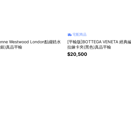
宅配商品
enne Westwood London點綴鋯水
[平輸版]BOTTEGA VENETA 經
(銀)真品平輸
拉鍊卡夾(黑色)真品平輸
$20,500