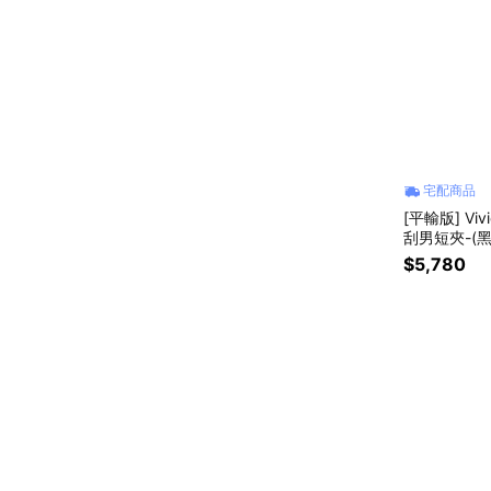
宅配商品
[平輸版] Viv
刮男短夾-(
$5,780