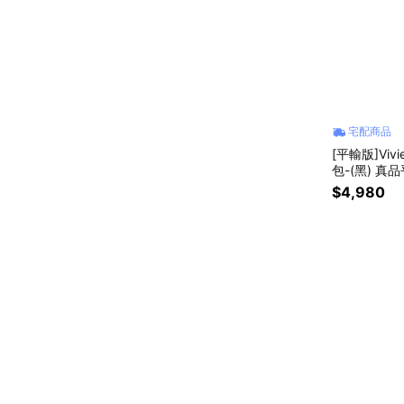
宅配商品
[平輸版]Viv
包-(黑) 真
$4,980