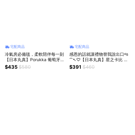
宅配商品
宅配商品
冷氣房必備毯，柔軟陪伴每一刻
感恩的話就讓禮物替我說出口જ
【日本丸真】Porukka 葡萄牙設
⁀➴♡【日本丸真】星之卡比 小
計北歐插畫 冷氣薄毯 附贈收納
方巾系列 (兩款式兩入組)
$435
$580
$391
$460
袋 (共三款)