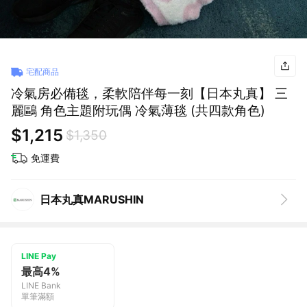
宅配商品
冷氣房必備毯，柔軟陪伴每一刻【日本丸真】 三
麗鷗 角色主題附玩偶 冷氣薄毯 (共四款角色)
$1,215
$1,350
免運費
日本丸真MARUSHIN
LINE Pay
最高4%
LINE Bank
單筆滿額