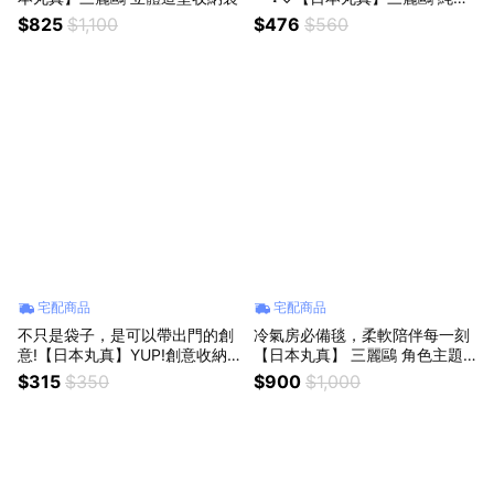
洗臉巾二入組(附提把外盒) ( 三
$825
$1,100
$476
$560
款兩入組)
宅配商品
宅配商品
不只是袋子，是可以帶出門的創
冷氣房必備毯，柔軟陪伴每一刻
意!【日本丸真】YUP!創意收納
【日本丸真】 三麗鷗 角色主題
包 煎蛋
冷氣薄毯 (附造型收納袋) 旋轉木
$315
$350
$900
$1,000
馬