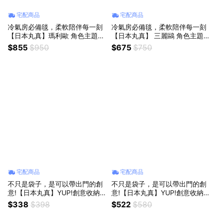
宅配商品
宅配商品
冷氣房必備毯，柔軟陪伴每一刻
冷氣房必備毯，柔軟陪伴每一刻
【日本丸真】瑪利歐 角色主題
【日本丸真】 三麗鷗 角色主題
冷氣薄毯 跳躍驚喜
冷氣薄毯 (附造型收納袋) (共六
$855
$950
$675
$750
款角色)
宅配商品
宅配商品
不只是袋子，是可以帶出門的創
不只是袋子，是可以帶出門的創
意!【日本丸真】YUP!創意收納
意!【日本丸真】YUP!創意收納
包_瓶子系列(共9款)
包 鮭魚切片
$338
$398
$522
$580