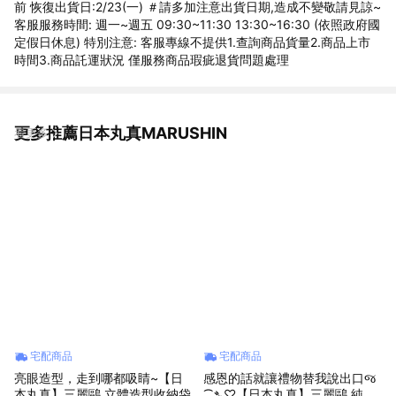
前 恢復出貨日:2/23(一) ＃請多加注意出貨日期,造成不變敬請見諒~
客服服務時間: 週一~週五 09:30~11:30 13:30~16:30 (依照政府國
定假日休息) 特別注意: 客服專線不提供1.查詢商品貨量2.商品上市
時間3.商品託運狀況 僅服務商品瑕疵退貨問題處理
更多推薦日本丸真MARUSHIN
看更多
宅配商品
宅配商品
亮眼造型，走到哪都吸睛~【日
感恩的話就讓禮物替我說出口જ
本丸真】三麗鷗 立體造型收納袋
⁀➴♡【日本丸真】三麗鷗 純棉