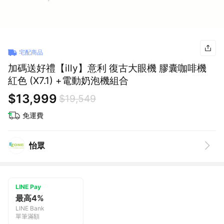
宅配商品
加碼送好禮【illy】意利 復古大眼機 膠囊咖啡機
紅色 (X7.1) +電動奶泡機組合
$13,999
$19,549
免運費
怡眾
LINE Pay
最高4%
LINE Bank
單筆滿額