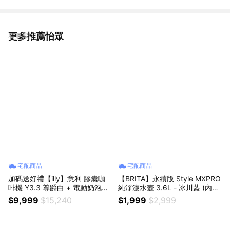
更多推薦怡眾
看更多
宅配商品
宅配商品
加碼送好禮【illy】意利 膠囊咖
【BRITA】永續版 Style MXPRO
啡機 Y3.3 尊爵白 + 電動奶泡機
純淨濾水壺 3.6L - 冰川藍 (內含
組合 (韓國IG爆紅全球熱賣款)
1+2入純淨全效型濾芯) 共3芯
$9,999
$15,240
$1,999
$2,999