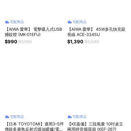
宅配商品
宅配商品
【AIWA 愛華】 電擊吸入式USB
【AIWA 愛華】 45W多孔快充延
捕蚊燈 (MK-01EFU)
長線 ACE-3345U
$990
$1,190
$1,390
$1,590
宅配商品
宅配商品
【日本 TOYOTOMI】適用3-5坪
【KE嘉儀】三段風量 10吋桌立
傳統多廣角反射式煤油暖爐/電暖
兩用靜音循環扇 (KEF-267)