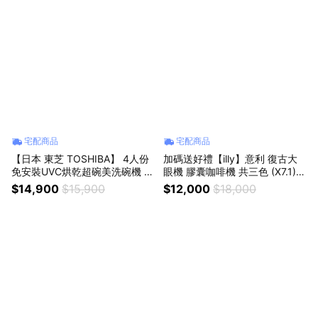
宅配商品
宅配商品
【日本 東芝 TOSHIBA】 4人份
加碼送好禮【illy】意利 復古大
免安裝UVC烘乾超碗美洗碗機 D
眼機 膠囊咖啡機 共三色 (X7.1) T
WS-34ATW
razzi設計 義大利復古造型
$14,900
$15,900
$12,000
$18,000