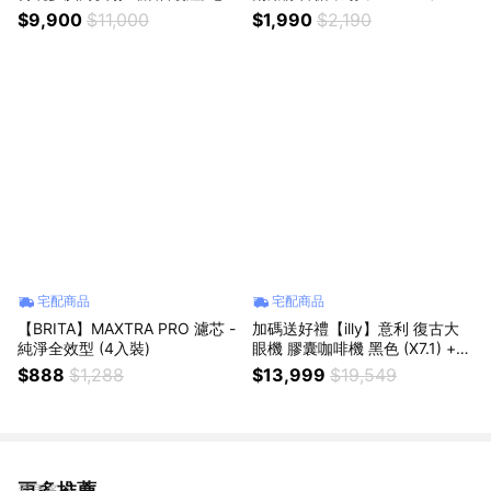
器 RS-NH29P-TW 櫻花粉
$9,900
$11,000
$1,990
$2,190
宅配商品
宅配商品
【BRITA】MAXTRA PRO 濾芯 -
加碼送好禮【illy】意利 復古大
純淨全效型 (4入裝)
眼機 膠囊咖啡機 黑色 (X7.1) +電
動奶泡機組合
$888
$1,288
$13,999
$19,549
更多推薦
看更多