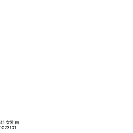
T 男鞋 女鞋 白
023101