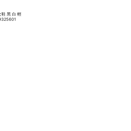
 女鞋 黑 白 輕
325601