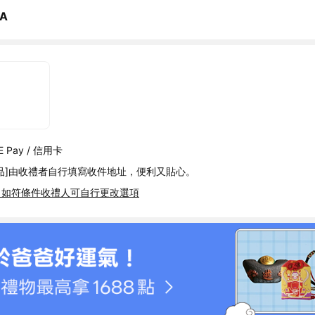
A
 Pay / 信用卡
品]由收禮者自行填寫收件地址，便利又貼心。
，如符條件收禮人可自行更改選項