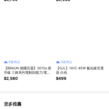
宅配商品
宅配商品
【BRAUN 德國百靈】3010s 新
【GJL】1A1C 45W 氮化鎵充電
升級 三鋒系列電動刮鬍刀/電鬍
器 白色
刀
$2,580
$499
更多推薦
看更多