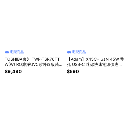
宅配商品
宅配商品
TOSHIBA東芝 TWP-TSR76TT
【Adam】X45C+ GaN 45W 雙
W(W) RO濾淨UVC紫外線殺菌瞬
孔 USB-C 迷你快速電源供應器
熱淨飲機
白色
$9,490
$590