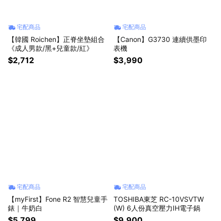
宅配商品
宅配商品
【韓國 Roichen】正脊坐墊組合
【Canon】G3730 連續供墨印
《成人男款/黑+兒童款/紅》
表機
$2,712
$3,990
宅配商品
宅配商品
【myFirst】Fone R2 智慧兒童手
TOSHIBA東芝 RC-10VSVTW
錶｜牛奶白
(W) 6人份真空壓力IH電子鍋
$5,799
$9,900