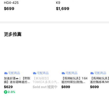
HG4-425
K9
$699
$1,699
更多推薦
看更多
宅配商品
宅配商品
宅配商品
宅配商品
加速好運🚗｜【野獸
【東海模型】
【瑪琍歐玩具】1:64
【瑪琍歐玩具】
國】迷你迴轉遙控賽
TOMICA 多美小汽
遙控特斯拉(附拖
遙控飄移車/M9
車 蜘蛛人｜
車 樂趣變形高速道
車)/HG4-313
$629
Sold out 補貨中
$699
$699
MEKBAO 美奇寶
路組
2.0%