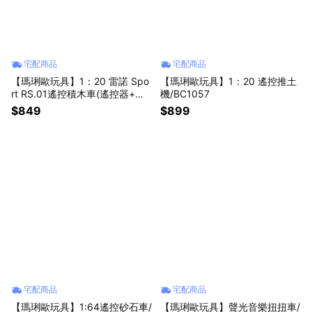
宅配商品
宅配商品
【瑪琍歐玩具】1：20 雷諾 Spo
【瑪琍歐玩具】1：20 遙控推土
rt RS.01遙控積木車(遙控器+手
機/BC1057
機APP)/C51094W
$849
$899
宅配商品
宅配商品
【瑪琍歐玩具】1:64遙控砂石車/
【瑪琍歐玩具】聲光音樂扭扭車/