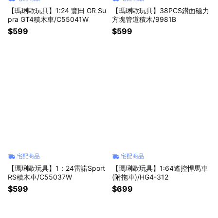
【瑪琍歐玩具】1:24 豐田 GR Su
【瑪琍歐玩具】38PCS鑽面磁力
pra GT4積木車/C55041W
方塊管道積木/9981B
$599
$599
宅配商品
宅配商品
【瑪琍歐玩具】1：24雷諾Sport
【瑪琍歐玩具】1:64遙控悍馬車
RS積木車/C55037W
(附拖車)/HG4-312
$599
$699