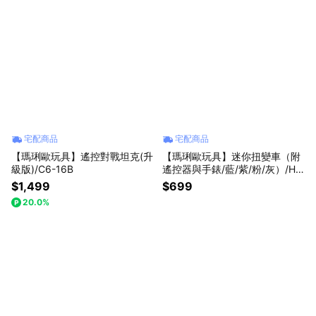
宅配商品
宅配商品
【瑪琍歐玩具】遙控對戰坦克(升
【瑪琍歐玩具】迷你扭變車（附
級版)/C6-16B
遙控器與手錶/藍/紫/粉/灰）/HG
4-267
$1,499
$699
20.0%