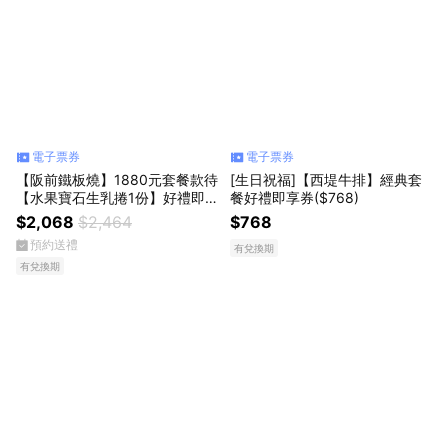
電子票券
電子票券
【阪前鐵板燒】1880元套餐款待
[生日祝福]【西堤牛排】經典套
【水果寶石生乳捲1份】好禮即
餐好禮即享券($768)
享券(一次抵用型)
$2,068
$2,464
$768
預約送禮
有兌換期
有兌換期