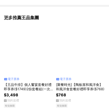
更多推薦王品集團
看更多
電子票券
電子票券
【王品牛排】個人饗宴套餐好禮
[聚餐時光]【陶板屋和風洋食】
即享券($1749)2份套餐組(一次
和風洋食套餐好禮即享券($768)
抵用)(限內用)
$3,498
$768
預約送禮
預約送禮
有兌換期
有兌換期