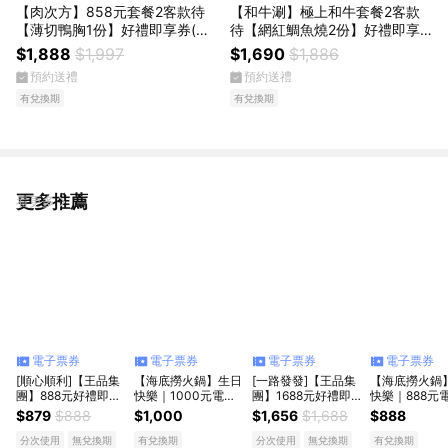
【肉次方】858元套餐2客款待
【和牛涮】極上和牛套餐2客款
【薄切鴨胸1份】好禮即享券(一
待【網紅鯛魚燒2份】好禮即享
次抵用型)
券(一次抵用)
$1,888
$1,997
$1,690
$1,886
預約送禮
預約送禮
有兌換期
有兌換期
更多推薦
看更多
電子票券
電子票券
電子票券
電子票券
[順心順利]【王品集
【海底撈火鍋】生日
[一路發發]【王品集
【海底撈火鍋
團】888元好禮即享
快樂｜1000元電子
團】1688元好禮即
快樂｜888元
券-限定品牌使用(分
抵用券
享券(分次使用．無
用券
$879
$888
$1,000
$1,656
$1,688
$888
次使用．無效期)
效期)
分次使用
無兌換期
有兌換期
分次使用
無兌換期
有兌換期