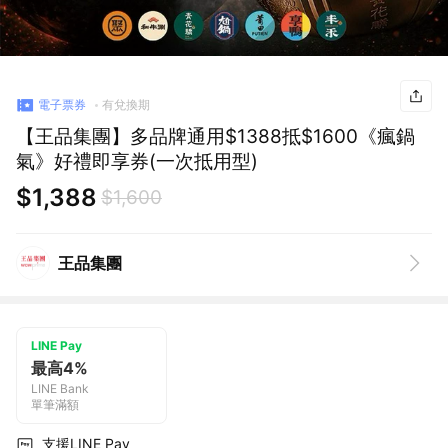
電子票券
有兌換期
【王品集團】多品牌通用$1388抵$1600《瘋鍋
氣》好禮即享券(一次抵用型)
$1,388
$1,600
王品集團
LINE Pay
最高4%
LINE Bank
單筆滿額
支援LINE Pay