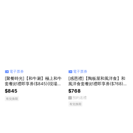
電子票券
電子票券
[聚餐時光]【和牛涮】極上和牛
[感恩禮]【陶板屋和風洋食】和
套餐好禮即享券($845)(現場加
風洋食套餐好禮即享券($768)
價可升級其他套餐)(一次需購買2
(一次需購買2張)
$845
$768
張)
預約送禮
有兌換期
有兌換期