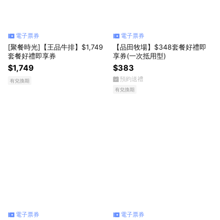
電子票券
電子票券
[聚餐時光]【王品牛排】$1,749
【品田牧場】$348套餐好禮即
套餐好禮即享券
享券(一次抵用型)
$1,749
$383
預約送禮
有兌換期
有兌換期
電子票券
電子票券