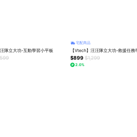
宅配商品
】汪汪隊立大功-互動學習小平板
【Vtech】汪汪隊立大功-救援任
,599
$899
$1,299
2.0%