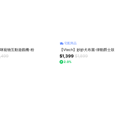
宅配商品
】貓咪寵物互動遊戲機-粉
【Vtech】妙妙犬布麗-律動爵士鼓
,499
$1,399
$1,899
2.0%