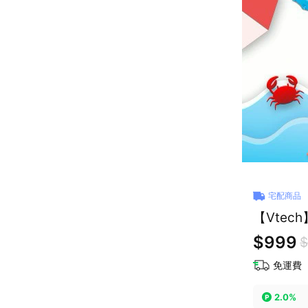
宅配商品
【Vte
$999
$
免運費
2.0%