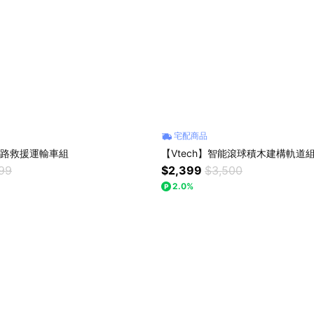
宅配商品
】道路救援運輸車組
【Vtech】智能滾球積木建構軌道
299
$2,399
$3,500
2.0%