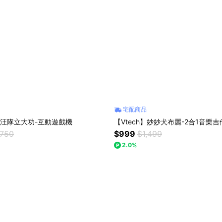
宅配商品
】汪汪隊立大功-互動遊戲機
【Vtech】妙妙犬布麗-2合1音樂
,750
$999
$1,499
2.0%