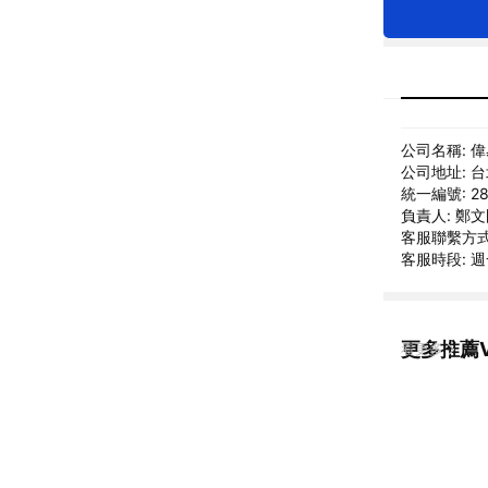
公司名稱: 
公司地址: 
統一編號: 28
負責人: 鄭
客服聯繫方式: 
客服時段: 週一
更多推薦V
看更多