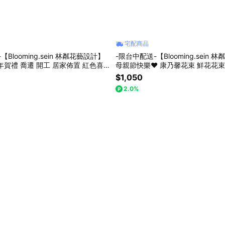
宅配商品
Blooming.sein 林粼花藝設計】
-限台中配送-【Blooming.sein
居家佈置 紅色喜
母親節快樂❤️ 康乃馨花束 鮮花花束 
日 節日禮物
$1,050
2.0%