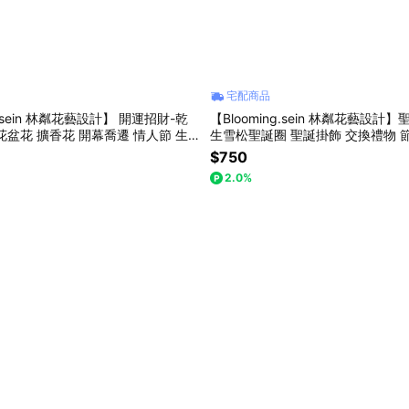
宅配商品
g.sein 林粼花藝設計】 開運招財-乾
【Blooming.sein 林粼花藝設計
花盆花 擴香花 開幕喬遷 情人節 生
生雪松聖誕圈 聖誕掛飾 交換禮物 
日禮物
$750
2.0%