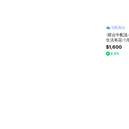
宅配商品
-限台中配送-【
生活有花-1月
婚 節日禮物
$1,600
2.0%