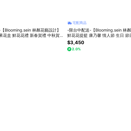
宅配商品
Blooming.sein 林粼花藝設計】
-限台中配送-【Blooming.sein
果花盒 鮮花花禮 新春賀禮 中秋賀禮
鮮花花提籃 康乃馨 情人節 生日 節
$3,450
2.0%