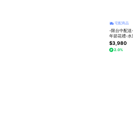
宅配商品
-限台中配送-【
年節花禮-水
節日禮物
$3,980
2.0%