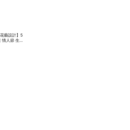
林粼花藝設計】5
 情人節 生