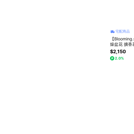
宅配商品
【Bloomin
燥盆花 擴香
日 畢業 節
$2,150
2.0%