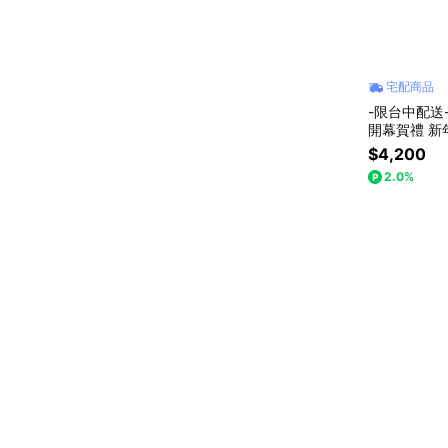
宅配商品
-限台中配送-【
開幕賀禮 新年賀禮 喬遷 開工 
氣
$4,200
2.0%