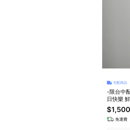
宅配商品
-限台中配
日快樂 鮮
$1,50
免運費