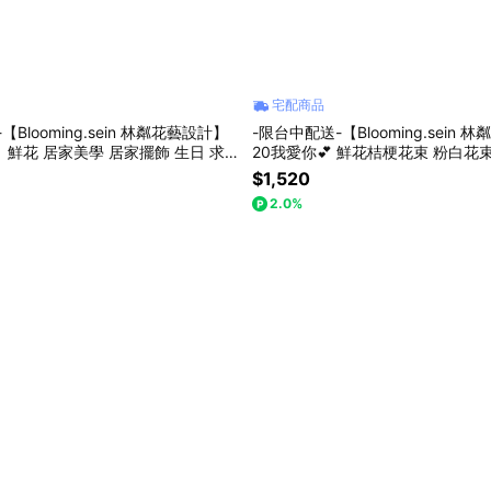
宅配商品
Blooming.sein 林粼花藝設計】
-限台中配送-【Blooming.sein 
 鮮花 居家美學 居家擺飾 生日 求
20我愛你💕 鮮花桔梗花束 粉白花束
日 告白 求婚 節日禮物
$1,520
2.0%