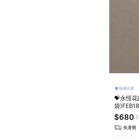
快速出貨
💝永恆花
袋)FEB
喬遷禮物
$680
$
免運費