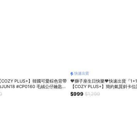
快速出貨
【COZY PLUS+】韓國可愛棕色背帶
🧡獅子座生日快樂🧡快速出貨『1+
UN18 #CP0160 毛絨公仔鑰匙扣
【COZY PLUS+】簡約氣質斜卡位
物 交換禮 畢業禮物
1239 可愛動物星星公仔吊飾 #CP0
0
$999
$1,299
偶鑰匙扣 皮夾 生日禮物 短夾 包包