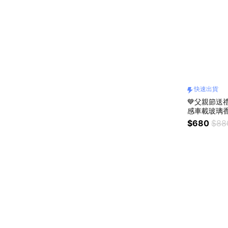
快速出貨
💙父親節送禮
感車載玻璃香氛
感香氛 擴香
$680
$88