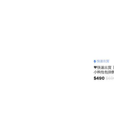
快速出貨
🧡快速出貨
小狗包包掛飾J
禮物 生日禮
$490
$69