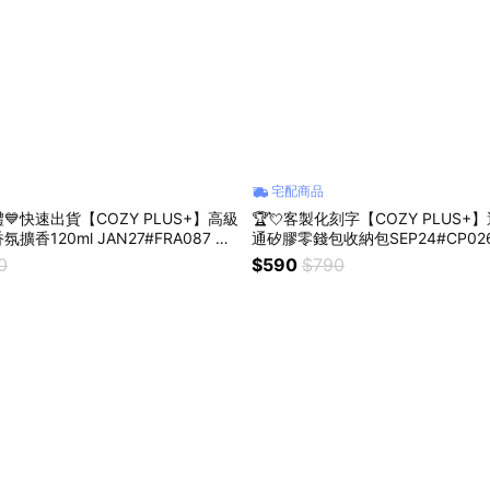
宅配商品
💙快速出貨【COZY PLUS+】高級
🏆💘客製化刻字【COZY PLUS
擴香120ml JAN27#FRA087 質
通矽膠零錢包收納包SEP24#CP02
 禮物 交換禮 車用香氛 男朋友禮物
納包 掛飾 禮物 生日禮物 棒球 籃球
0
$590
$790