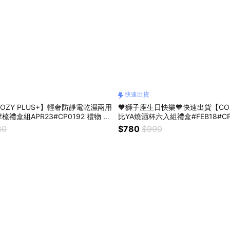
快速出貨
OZY PLUS+】輕奢防靜電乾濕兩用
🧡獅子座生日快樂🧡快速出貨【COZ
禮盒組APR23#CP0192 禮物 生
比YA燒酒杯六入組禮盒#FEB18#CP
禮 母親節禮物
生日禮物 交換禮 情人節禮物 燒酒
80
$780
$990