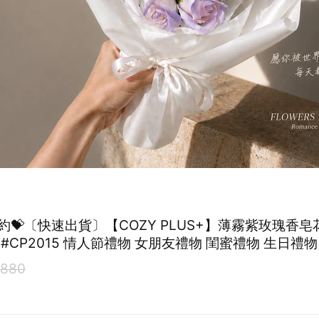
約💝〔快速出貨〕【COZY PLUS+】薄霧紫玫瑰香皂
18#CP2015 情人節禮物 女朋友禮物 閨蜜禮物 生日禮
880