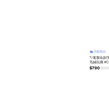
宅配商品
💘客製化刻
毛絨玩偶 #C
換禮 聖誕禮
$790
$99