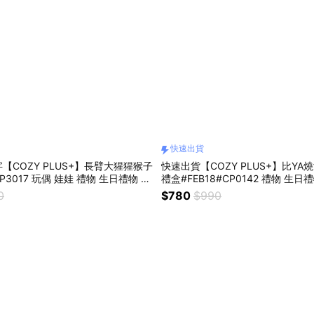
快速出貨
字【COZY PLUS+】長臂大猩猩猴子
快速出貨【COZY PLUS+】比Y
P3017 玩偶 娃娃 禮物 生日禮物 交
禮盒#FEB18#CP0142 禮物 生日
物 情人節禮物 男生禮物 女生禮物
人節禮物 燒酒杯 畢業禮物
0
$780
$990