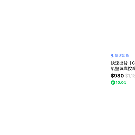
快速出貨
快速出貨【C
氣墊氣囊按摩梳
日禮物 交換
$980
$1,1
10.0%