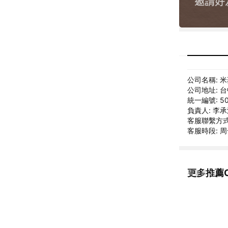
公司名稱: 
公司地址: 
統一編號: 50
負責人: 李
客服聯繫方式: 
客服時段: 周一
更多推薦C
看更多