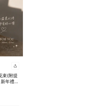
花束(附提
物 新年禮物