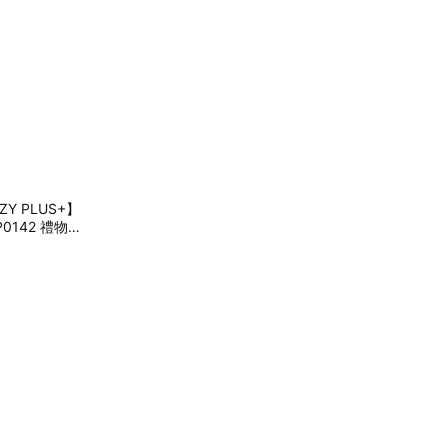
Y PLUS+】
0142 禮物
杯 畢業禮物