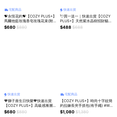
宅配商品
快速出貨
💝永恆花約💝【COZY PLUS+】
💘買一送一｜快速出貨【COZY
馬爾他藍玫瑰香皂玫瑰花束(附提
PLUS+】天然紫水晶樹招財貓擺
袋)AUG06#CP2002 玻璃杯香薰
件+金滿滿滿元寶JUN04#CP02
$680
$880
$488
$688
蠟燭四入組 #FRA057 情人節禮
23 紫水晶 招財樹 許願樹 禮物
物 男友禮物 老公禮物 閨蜜禮物
生日禮物 開業禮物 開運 招財 喬
生日禮物
遷禮物
快速出貨
宅配商品
🧡獅子座生日快樂🧡快速出貨
【COZY PLUS+】時尚十字紋簡
【COZY PLUS+】高級感漸層色
約拉鍊長夾手抓包(有手繩) #W1
玫瑰香皂花束(附提袋)AUG06#C
365 零錢包 皮夾 長夾 中長夾 禮
$680
$880
$1,080
$1,380
P2001 小狗傑克毛絨玩#CP019
物 生日禮物 交換禮 情人節禮物