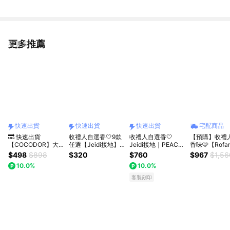
0偶情人節禮物 女友禮物 閨蜜禮
女生禮物
物 生日禮物
更多推薦
看更多
快速出貨
快速出貨
快速出貨
宅配商品
🔜 快速出貨
收禮人自選香🤍9款
收禮人自選香🤍
【預購】收禮
【COCODOR】大
任選【Jeidi接地】
Jeidi接地｜PEACE
香味🩷【Rofa
豆蠟燭130g+ 旋轉
香氛大豆蠟燭55g 快
禮物袋組合－G系列
洛帆晞】可愛
$498
$898
$320
$760
$967
$1,56
蠟燭燭罩 組合 (收禮
速出貨
蠟燭55g&放鬆噴霧
燈+香氛蠟燭6
10.0%
10.0%
人可自選/祝福/中秋/
50ml（客製化卡片
情人/送禮/禮盒/生
／暖心送禮／快速出
客製刻印
日)
貨）