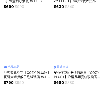
+】創意狼頭酒瓶 #CP0373 🛒
ZY PLUS+】趴趴卡皮巴拉小夜
(照片有加購的選項名稱) 動物酒
燈充電拍拍燈#CP0113 法蘭絨
$690
$990
$630
$840
瓶 男生禮物 生日禮物 父親節禮
毛毯#CP0096 冷熱雙敷眼罩#C
物 情人節禮物 聖誕禮物 酒瓶
P0182 禮物 拍拍燈 生日禮物
宅配商品
快速出貨
💘客製化刻字【COZY PLUS+】
💝永恆花約💝快速出貨【COZY
長臂大猩猩猴子毛絨玩偶 #CP3
PLUS+】浪漫凡爾賽紅玫瑰香皂
017 玩偶 娃娃 禮物 生日禮物 交
花束(附提袋)JAN14#CP2014
$790
$990
$680
$880
換禮 聖誕禮物 情人節禮物 男生
情人節禮物 女朋友禮物 閨蜜禮
禮物 女生禮物
物 生日禮物