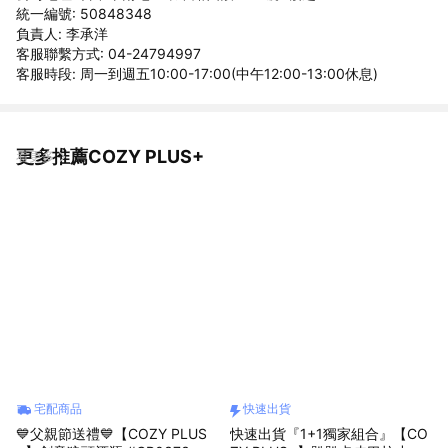
統一編號: 50848348
負責人: 李承洋
客服聯繫方式: 04-24794997
客服時段: 周一到週五10:00-17:00(中午12:00-13:00休息)
更多推薦COZY PLUS+
看更多
宅配商品
快速出貨
💙父親節送禮💙【COZY PLUS
快速出貨『1+1獨家組合』【CO