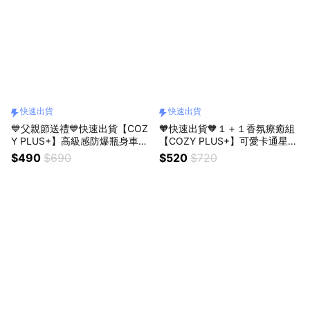
快速出貨
快速出貨
💙父親節送禮💙快速出貨【COZ
🧡快速出貨🧡１＋１香氛療癒組
Y PLUS+】高級感防爆瓶身車載
【COZY PLUS+】可愛卡通星星
香薰擴香150ml MAR04 #FRA1
公仔吊飾JAN28#CP0307包包
$490
$690
$520
$720
07 質感香氛 擴香 禮物 交換禮
吊飾 絨毛玩偶鑰匙扣 禮物 生日
聖誕禮物 情人節禮物
禮物