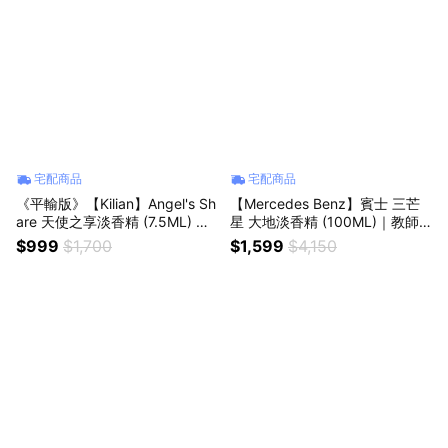
宅配商品
宅配商品
《平輸版》【Kilian】Angel's Sh
【Mercedes Benz】賓士 三芒
are 天使之享淡香精 (7.5ML) 噴
星 大地淡香精 (100ML)｜教師
式小香｜星座禮｜生日禮物｜情
節｜中秋節｜星座禮｜生日禮物
$999
$1,700
$1,599
$4,150
人節禮物｜感謝禮
｜情人節｜感謝禮