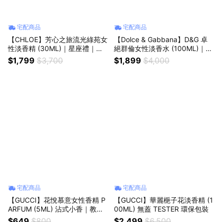
宅配商品
宅配商品
【CHLOE】芳心之旅流光綠苑女
【Dolce & Gabbana】D&G 卓
性淡香精 (30ML)｜星座禮｜生
絕群倫女性淡香水 (100ML)｜教
日禮物｜情人節禮物｜感謝禮
師節｜中秋節｜星座禮｜生日禮
$1,799
$3,700
$1,899
$4,000
物｜情人節｜感謝禮
宅配商品
宅配商品
【GUCCI】花悅慕意女性香精 P
【GUCCI】華麗梔子花淡香精 (1
ARFUM (5ML) 沾式小香｜教師
00ML) 無蓋 TESTER 環保包裝
節｜中秋節｜星座禮｜生日禮物
$649
$800
$2,499
$6,500