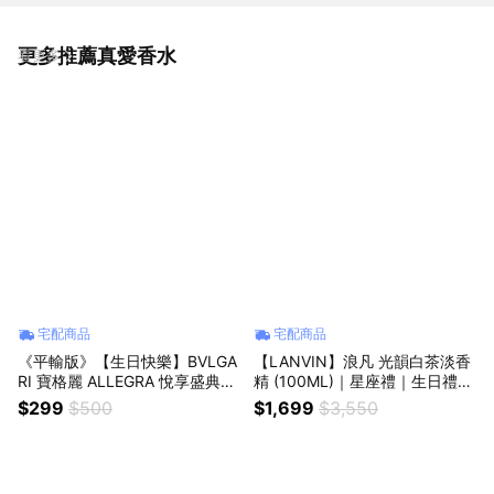
更多推薦真愛香水
看更多
宅配商品
宅配商品
《平輸版》【生日快樂】BVLGA
【LANVIN】浪凡 光韻白茶淡香
RI 寶格麗 ALLEGRA 悅享盛典系
精 (100ML)｜星座禮｜生日禮物
列-璀璨嬌陽淡香精 (1.5MLX2入)
｜情人節禮物｜感謝禮
$299
$500
$1,699
$3,550
噴式針管『LINE禮物獨家』