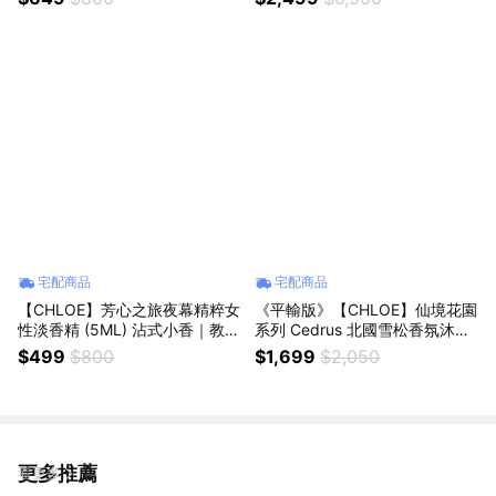
｜情人節｜感謝禮
宅配商品
宅配商品
【CHLOE】芳心之旅夜幕精粹女
《平輸版》【CHLOE】仙境花園
性淡香精 (5ML) 沾式小香｜教師
系列 Cedrus 北國雪松香氛沐浴
節｜中秋節｜星座禮｜生日禮物
露 (300ML)｜畢業季｜星座禮｜
$499
$800
$1,699
$2,050
｜情人節｜感謝禮
生日禮物｜情人節禮物｜感謝禮
更多推薦
看更多