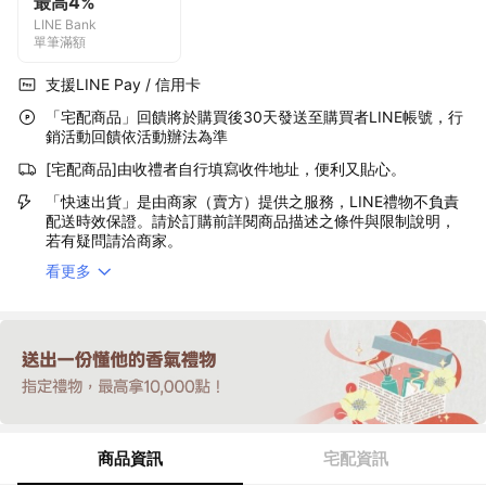
最高4%
LINE Bank
單筆滿額
支援LINE Pay / 信用卡
「宅配商品」回饋將於購買後30天發送至購買者LINE帳號，行
銷活動回饋依活動辦法為準
[宅配商品]由收禮者自行填寫收件地址，便利又貼心。
「快速出貨」是由商家（賣方）提供之服務，LINE禮物不負責
配送時效保證。請於訂購前詳閱商品描述之條件與限制說明，
若有疑問請洽商家。
看更多
商品資訊
宅配資訊