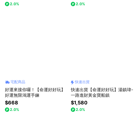
2.0%
2.0%
宅配商品
快速出貨
好運來接你囉！【命運好好玩】
快速出貨【命運好好玩】湯鎮瑋-
好運無限鴻運手鍊
一路進財黃金寶船鎮
$668
$1,580
2.0%
2.0%