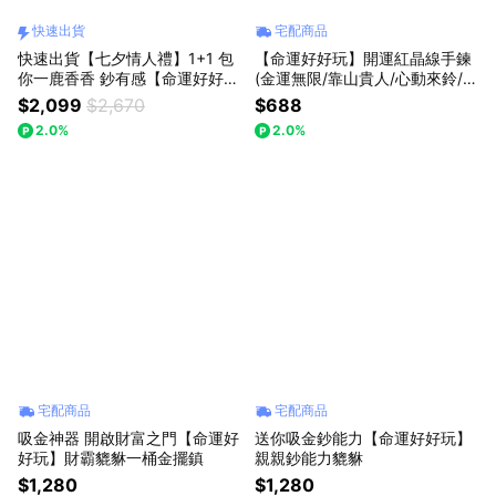
快速出貨
宅配商品
快速出貨【七夕情人禮】1+1 包
【命運好好玩】開運紅晶線手鍊
你一鹿香香 鈔有感【命運好好
(金運無限/靠山貴人/心動來鈴/錢
玩】財鹿鈔有錢長夾組(經典黑/
袋子/馬上來財)(多款可選)
$2,099
$2,670
$688
奶茶棕可選)+艾草檀木滾珠香水
2.0%
2.0%
宅配商品
宅配商品
吸金神器 開啟財富之門【命運好
送你吸金鈔能力【命運好好玩】
好玩】財霸貔貅一桶金擺鎮
親親鈔能力貔貅
$1,280
$1,280