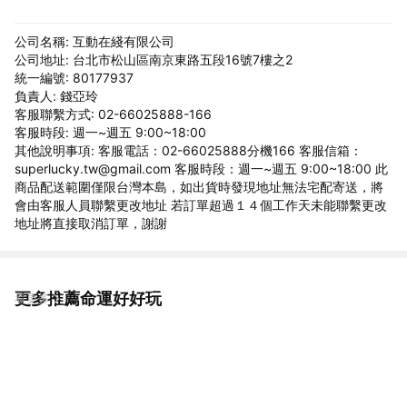
公司名稱: 互動在綫有限公司
公司地址: 台北市松山區南京東路五段16號7樓之2
統一編號: 80177937
負責人: 錢亞玲
客服聯繫方式: 02-66025888-166
客服時段: 週一~週五 9:00~18:00
其他說明事項: 客服電話：02-66025888分機166 客服信箱：
superlucky.tw@gmail.com 客服時段：週一~週五 9:00~18:00 此
商品配送範圍僅限台灣本島，如出貨時發現地址無法宅配寄送，將
會由客服人員聯繫更改地址 若訂單超過１４個工作天未能聯繫更改
地址將直接取消訂單，謝謝
更多推薦命運好好玩
看更多