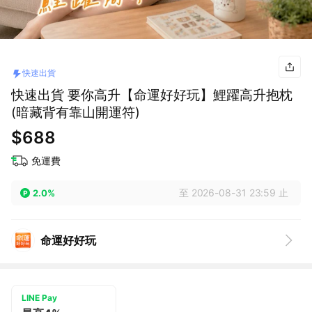
快速出貨
快速出貨 要你高升【命運好好玩】鯉躍高升抱枕
(暗藏背有靠山開運符)
$688
免運費
至 2026-08-31 23:59 止
2.0%
命運好好玩
LINE Pay