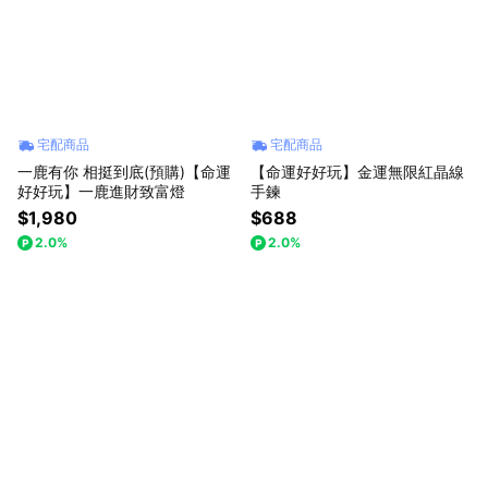
宅配商品
宅配商品
一鹿有你 相挺到底(預購)【命運
【命運好好玩】金運無限紅晶線
好好玩】一鹿進財致富燈
手鍊
$1,980
$688
2.0%
2.0%