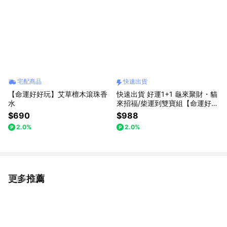
宅配商品
快速出貨
【命運好好玩】艾草檀木滾珠香
快速出貨 好運1+1 龜來聚財・貓
水
來招福/柴運到雙寶組【命運好好
玩】金錢龜來聚寶鎮+好運敲敲
$690
$988
來/財氣敲敲來(兩款任選)
2.0%
2.0%
更多推薦
看更多