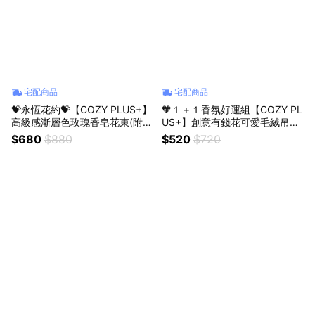
宅配商品
宅配商品
💝永恆花約💝【COZY PLUS+】
🧡１＋１香氛好運組【COZY PL
高級感漸層色玫瑰香皂花束(附提
US+】創意有錢花可愛毛絨吊飾
袋)AUG06#CP2001 情人節禮物
JAN28#CP0306 招財 元寶 絨
$680
$880
$520
$720
女友禮物 閨蜜禮物 生日禮物 畢
毛玩偶鑰匙扣 禮物 生日禮物
業