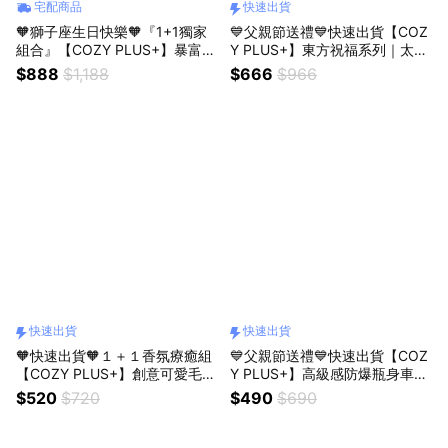
宅配商品
快速出貨
🧡獅子座生日快樂🧡『1+1獨家
💙父親節送禮💙快速出貨【COZ
組合』【COZY PLUS+】暴富麒
Y PLUS+】東方祝福系列｜太極
麟臂招財貓與天然水晶原石小豆
功夫人造石工藝品 生日禮物 開
$888
$1,188
$666
$966
丁＃CAT041 #CP0226 生日禮
業禮物 開運 招財 喬遷禮物 交換
物 開業禮物 開運 招財 喬遷禮物
禮物
父親節快樂
快速出貨
快速出貨
🧡快速出貨🧡１＋１香氛療癒組
💙父親節送禮💙快速出貨【COZ
【COZY PLUS+】創意可愛毛絨
Y PLUS+】高級感防爆瓶身車載
西高地小狗吊飾JAN28#CP030
香薰擴香150ml MAR04 #FRA1
$520
$720
$490
$690
8包包吊飾 絨毛玩偶鑰匙扣 禮物
07 質感香氛 擴香 禮物 交換禮
生日禮物
聖誕禮物 情人節禮物