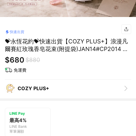
快速出貨
💝永恆花約💝快速出貨【COZY PLUS+】浪漫凡
爾賽紅玫瑰香皂花束(附提袋)JAN14#CP2014 情
人節禮物 女朋友禮物 閨蜜禮物 生日禮物
$680
$880
免運費
COZY PLUS+
LINE Pay
最高4%
LINE Bank
單筆滿額