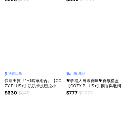
瓶 男生禮物 生日禮物 父親節禮
聖誕節禮物 男生禮物 喬遷禮物
物 情人節禮物 聖誕禮物 酒瓶
交換禮
快速出貨
宅配商品
快速出貨『1+1獨家組合』【CO
💝收禮人自選香味💝香氛禮盒
ZY PLUS+】趴趴卡皮巴拉小夜
【COZY P LUS+】擴香與蠟燭
燈充電拍拍燈#CP0113 法蘭絨
花束精美禮盒 #FRA110 西苔擴
$630
$840
$777
$1,077
毛毯#CP0096 冷熱雙敷眼罩#C
香 香薰 花束 擴香 肥皂花 禮物
P0182 禮物 拍拍燈 生日禮物
生日禮物 聖誕節禮物 情人節禮
物 男生禮物 女生禮物