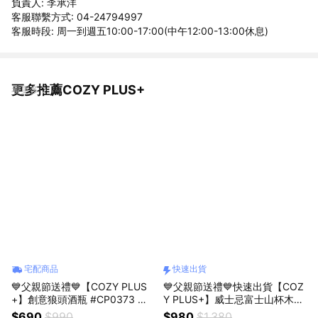
負責人: 李承洋
客服聯繫方式: 04-24794997
客服時段: 周一到週五10:00-17:00(中午12:00-13:00休息)
更多推薦COZY PLUS+
看更多
宅配商品
快速出貨
💙父親節送禮💙【COZY PLUS
💙父親節送禮💙快速出貨【COZ
+】創意狼頭酒瓶 #CP0373 🛒
Y PLUS+】威士忌富士山杯木盒
(照片有加購的選項名稱) 動物酒
二入組#CP0090 酒杯 生日禮物
$690
$990
$980
$1,380