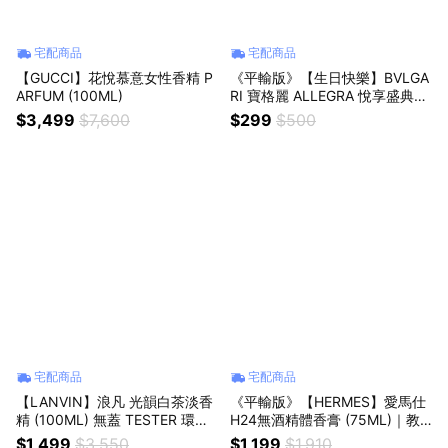
宅配商品
宅配商品
【GUCCI】花悅慕意女性香精 P
《平輸版》【生日快樂】BVLGA
ARFUM (100ML)
RI 寶格麗 ALLEGRA 悅享盛典系
列-璀璨嬌陽淡香精 (1.5MLX2入)
$3,499
$7,600
$299
$500
噴式針管『LINE禮物獨家』
宅配商品
宅配商品
【LANVIN】浪凡 光韻白茶淡香
《平輸版》【HERMES】愛馬仕
精 (100ML) 無蓋 TESTER 環保
H24無酒精體香膏 (75ML)｜教
包裝｜星座禮｜生日禮物｜情人
師節｜中秋節｜星座禮｜生日禮
$1,499
$3,550
$1,199
$1,910