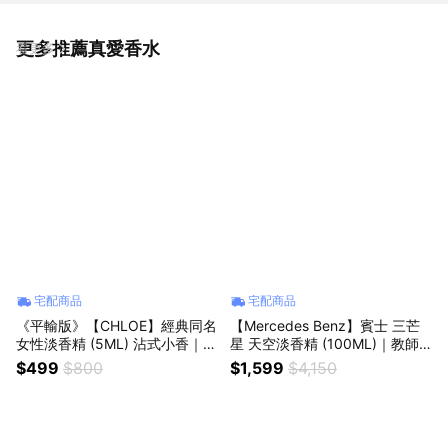
更多推薦真愛香水
看更多
宅配商品
宅配商品
《平輸版》【CHLOE】經典同名
【Mercedes Benz】賓士 三芒
女性淡香精 (5ML) 沾式小香｜畢
星 天空淡香精 (100ML)｜教師
業季｜星座禮｜生日禮物｜情人
節｜中秋節｜星座禮｜生日禮物
$499
$800
$1,599
$4,150
節禮物｜感謝禮
｜情人節｜感謝禮