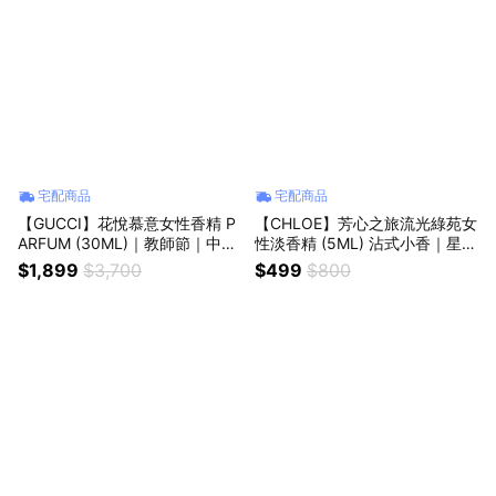
宅配商品
宅配商品
【GUCCI】花悅慕意女性香精 P
【CHLOE】芳心之旅流光綠苑女
ARFUM (30ML)｜教師節｜中秋
性淡香精 (5ML) 沾式小香｜星座
節｜星座禮｜生日禮物｜情人節
禮｜生日禮物｜情人節禮物｜感
$1,899
$3,700
$499
$800
｜感謝禮
謝禮