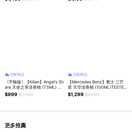
節禮物｜感謝禮
物｜情人節｜感謝禮
宅配商品
宅配商品
《平輸版》【Kilian】Angel's Sh
【Mercedes Benz】賓士 三芒
are 天使之享淡香精 (7.5ML) 噴
星 天空淡香精 (100ML)TESTER
式小香｜星座禮｜生日禮物｜情
環保包裝
$999
$1,700
$1,299
$4,150
人節禮物｜感謝禮
更多推薦
看更多