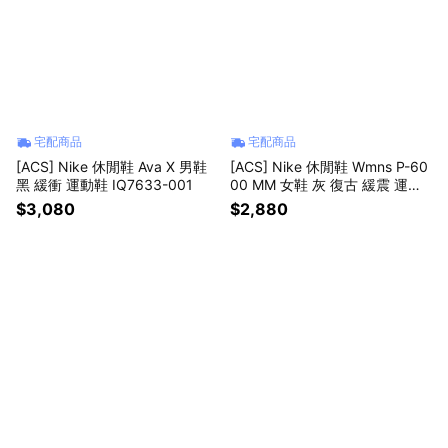
宅配商品
宅配商品
[ACS] Nike 休閒鞋 Ava X 男鞋
[ACS] Nike 休閒鞋 Wmns P-60
黑 緩衝 運動鞋 IQ7633-001
00 MM 女鞋 灰 復古 緩震 運動
鞋 IV2501-001
$3,080
$2,880