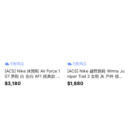
宅配商品
宅配商品
[ACS] Nike 休閒鞋 Air Force 1
[ACS] Nike 越野跑鞋 Wmns Ju
07 男鞋 白 全白 AF1 經典款 小
niper Trail 3 女鞋 灰 戶外 抓地
白鞋 CW2288111
FQ0902-005
$3,180
$1,880